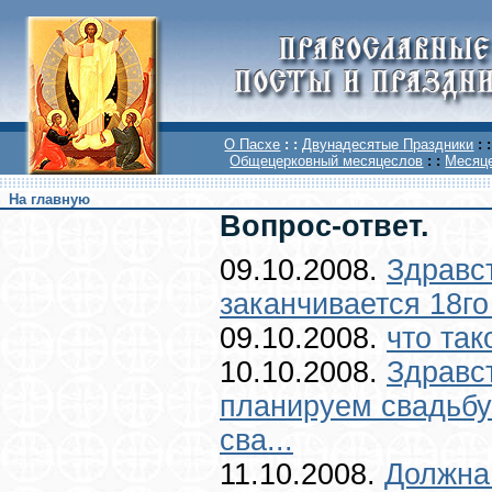
О Пасхе
: :
Двунадесятые Праздники
: :
Общецерковный месяцеслов
: :
Месяце
На главную
Вопрос-ответ.
09.10.2008.
Здравст
заканчивается 18го 
09.10.2008.
что так
10.10.2008.
Здравс
планируем свадьбу
сва...
11.10.2008.
Должна