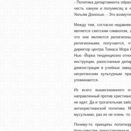
- Политика департамента образ
честь хануки и полумесяц в ч
Уильям Донохью. - Это возмути
Между тем, согласно недавне
является светским символом, 
что они являются религиозн
религиозными, получается, 
директор центра Томаса Мора 
Нью -Йорка тенденциозно отно
инструкции, разосланные деп
демонстрации в учебных заве
негритянским культурным пр
упоминаются.
Из всего вышесказанного оч
направленный против христианс
не идет. Да и трогательная за
антихристианской политики.
мусульман, раз их не очень -то
Почему-то принципы политкор
большинстве представленные 