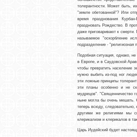
толерантности. Может быть, и
"земле обетованной"? Или от
время празднования Курбан
праздновать Рождество. В про
даже приговаривают к смерти. 
называемое "оскорбление ис
подразделение - "религиозная 
Подобная ситуация, однако, не
в Европе, и в Саудовской Арав
чтобы превратить население з
нужно выбить из-под ног люде
эти ложные принципы толерант
эти планы особенно и не ск
мудрецов". "Священничество г
ныне могла бы очень мешать. 
теперь всюду, следовательно, 
другими же религиями мы с
клерикализм и клерикалов в т
Царь Иудейский будет настоящ