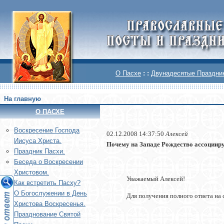
О Пасхе
: :
Двунадесятые Праздни
На главную
О ПАСХЕ
Воскреcение Господа
02.12.2008 14:37:50
Алексей
Иисуса Христа.
Почему на Западе Рождество ассоциируе
Праздник Пасхи.
Беседа о Воскресении
Христовом.
Уважаемый Алексей!
Как встретить Пасху?
О Богослужении в День
Для получения полного ответа на 
Христова Воскресенья.
Празднование Святой