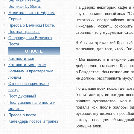
Великая Пятница.
Великая Суббота.
На дверях некоторых кафе и 
Молитва святого Ефрема
круге появился новый знак: "С
Сирина.
некоторых австралийских де
Пресса о Великом Посте.
Николаем, может... оскорбит
Постная трапеза.
странно, что у мусульман Спас
О проведении Великого
В Англии Британский Красный 
Поста
магазинов, для того, чтобы "не
О ПОСТЕ
Как поститься
- Мы вывесили в витрине сце
Как поститься детям,
доброволец в магазине Красног
больным и престарелым
о Рождестве. Нам позволили раз
людям
не должны расстраивать мусул
Отношение христиан к
Но дальше всех пошёл департа
посту
"ясли" или другие рождествен
Пост духовный
обвиняя руководство школ в 
Послушание паче поста и
подали иск после жалобы од
молитвы
руководству школы с просьбой
Пресса о посте
которую посещает её младший 
Календарь постов и трапез
большие ёлки.