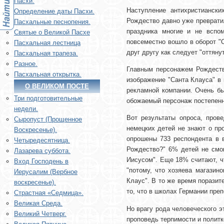
Пасхи.
Наступление антихристианск
Определение даты Пасхи.
Рождество давно уже преврати
Пасхальные песнопения.
праздника многие и не вспо
Святые о Великой Пасхе
повсеместно вошло в оборот "
Пасхальная лестница
друг другу как следует "оттяну
Пасхальная трапеза.
Разное.
Главным персонажем Рождеств
Пасхальная открытка.
изображение "Санта Клауса" в
О ВЕЛИКОМ ПОСТЕ
рекламной компании. Очень бы
Три подготовительные
обожаемый персонаж постепенн
недели.
Вот результаты опроса, прове
Сыропуст (Прощенное
немецких детей не знают о п
Воскресенье).
опрошены 733 респондента в в
Четыредесятница.
Рождество?" 6% детей не смог
Лазарева суббота.
Иисусом". Еще 18% считают, чт
Вход Господень в
"потому, что хозяева магазин
Иерусалим (Вербное
Клаус". В то же время поразит
воскресенье).
то, что в школах Германии пре
Страстная «Седмица».
Великая Среда.
Но врагу рода человеческого э
Великий Четверг.
проповедь терпимости и политк