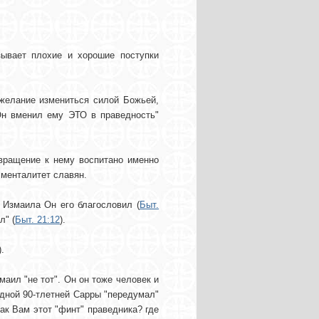
зывает плохие и хорошие поступки
 желание измениться силой Божьей,
Он вменил ему ЭТО в праведность"
вращение к нему воспитано именно
 менталитет славян.
 Измаила Он его благословил (
Быт.
л" (
Быт. 21:12
).
.
маил "не тот". Он он тоже человек и
одной 90-тлетней Сарры "передумал"
как Вам этот "финт" праведника? где