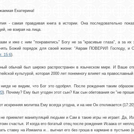
жаемая Екатерина!
лия - самая правдивая книга в истории. Она последовательно пока
ей, не взирая на лица.
аам и иже с ним "понравились" Богу не за "красивые глаза", а за их
нять Божий порядок для своей жизни: "Аврам ПОВЕРИЛ Господу, и 
. 15:6
).
ный обычай был широко распространен в языческом мире. И Ваше от
лейской культурой, которая 2000 лет понемногу влияет на православный
нигде не видим, что Бог это одобрял. После рождения таким образом
20
). Почему? Ему был угоден этот сын? Как сын обетования он "не проше
от искренняя молитва Ему всегда угодна, и на нее Он откликается (17:20)
 не приемлет манипуляций людьми и Сам в такие игры не играет. Да, Из
тоин счастья. И когда его богатый отец после рождения Исаака от непл
ать ставку на Измаила и... выгнал его без гроша в кармане в пустыню (