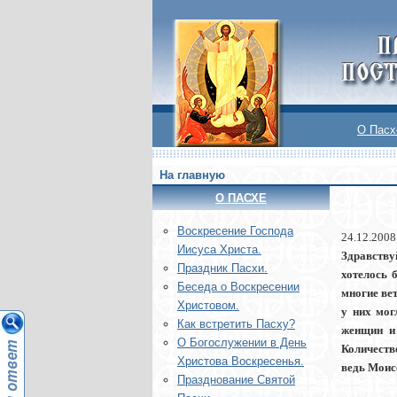
О Пасх
На главную
О ПАСХЕ
Воскреcение Господа
24.12.2008
Иисуса Христа.
Здравству
Праздник Пасхи.
хотелось 
Беседа о Воскресении
многие вет
Христовом.
у них мог
Как встретить Пасху?
женщин и 
О Богослужении в День
Количеств
Христова Воскресенья.
ведь Моисе
Празднование Святой