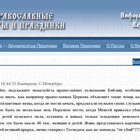
е
: :
Двунадесятые Праздники
: :
Великие Праздники
: :
О Постах
: :
О Ве
Воп
 16:44:55
Екатерина, С-Петербург
йте, подскажите пожалуйста православное толкование Библии, особенн
бы знать, как например православная Церковь объясняет такие вещи, ка
хозаветные жены, когда не могли зачать, предлагали мужьям своих служанок
ло быть по несколько жен. Поразило место, когда Моисей приказал уби
детей мужского пола, оставить в живых только младенцев женского 
ом это было около 46 тыс. женщин и детей. Живо представилась картина 
й великий пророк, лично говорил с Господом, как же заповедь “не убий”??