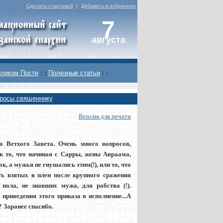
Сделать стартовой
|
Добавить в избранное
7
августа
ликом Посте
: :
Полезные статьи
: :
росы священнику
Версия для печати
о Ветхого Завета. Очень много вопросов,
к то, что начиная с Сарры, жены Авраама,
, а мужья не гнушались этим(!), или то, что
ть взятых в плен после крупного сражения
пола, не знавших мужа, для рабства (!).
приведения этого приказа в исполнение...А
? Заранее спасибо.