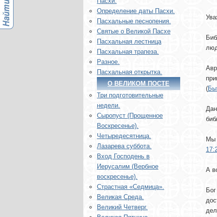
Пасхи.
Определение даты Пасхи.
Ува
Пасхальные песнопения.
Святые о Великой Пасхе
Биб
Пасхальная лестница
люд
Пасхальная трапеза.
Разное.
Авр
Пасхальная открытка.
при
О ВЕЛИКОМ ПОСТЕ
(
Быт
Три подготовительные
недели.
Дан
Сыропуст (Прощенное
биб
Воскресенье).
Четыредесятница.
Мы 
Лазарева суббота.
17:
Вход Господень в
Иерусалим (Вербное
А в
воскресенье).
Страстная «Седмица».
Бог
Великая Среда.
дос
Великий Четверг.
дел