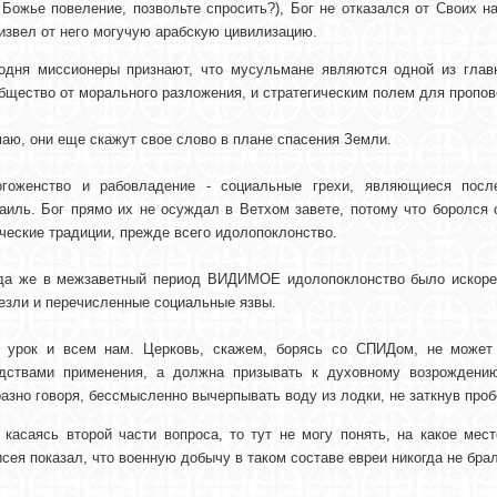
 Божье повеление, позвольте спросить?), Бог не отказался от Своих 
извел от него могучую арабскую цивилизацию.
одня миссионеры признают, что мусульмане являются одной из гла
бщество от морального разложения, и стратегическим полем для пропов
аю, они еще скажут свое слово в плане спасения Земли.
гоженство и рабовладение - социальные грехи, являющиеся посл
аиль. Бог прямо их не осуждал в Ветхом завете, потому что боролся 
ческие традиции, прежде всего идолопоклонство.
да же в межзаветный период ВИДИМОЕ идолопоклонство было искорен
езли и перечисленные социальные язвы.
 урок и всем нам. Церковь, скажем, борясь со СПИДом, не может 
дствами применения, а должна призывать к духовному возрождению
азно говоря, бессмысленно вычерпывать воду из лодки, не заткнув проб
 касаясь второй части вопроса, то тут не могу понять, на какое мес
сея показал, что военную добычу в таком составе евреи никогда не брал