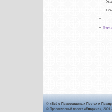
Ука
Пом
Верну
© «Всё о Православных Постах и Празд
©
Православный проект
«Епархия»
, 2001