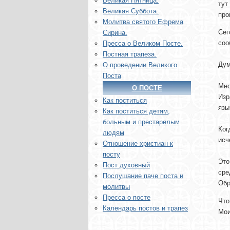
Великая Пятница.
тут
Великая Суббота.
про
Молитва святого Ефрема
Сег
Сирина.
соо
Пресса о Великом Посте.
Постная трапеза.
Дум
О проведении Великого
Поста
Мно
О ПОСТЕ
Изр
Как поститься
язы
Как поститься детям,
больным и престарелым
Ког
людям
исч
Отношение христиан к
посту
Это
Пост духовный
сре
Послушание паче поста и
Обр
молитвы
Пресса о посте
Что
Календарь постов и трапез
Мои