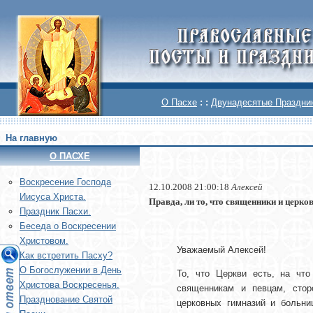
О Пасхе
: :
Двунадесятые Праздни
На главную
О ПАСХЕ
Воскреcение Господа
12.10.2008 21:00:18
Алексей
Иисуса Христа.
Правда, ли то, что священники и церк
Праздник Пасхи.
Беседа о Воскресении
Христовом.
Уважаемый Алексей!
Как встретить Пасху?
О Богослужении в День
То, что Церкви есть, на что
Христова Воскресенья.
священникам и певцам, стор
Празднование Святой
церковных гимназий и больн