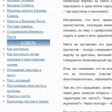
Великая Пятница.
копеечные жертвы за свечи 
Великая Суббота.
жертвовать в храм более серье
Молитва святого Ефрема
– при крестинах и венчаниях).
Сирина.
Несомненно, что быть право
Пресса о Великом Посте.
протестантом, платящим ежеме
Постная трапеза.
поязвить на тему о сребролюби
О проведении Великого
ходить в храм и жить церковно
Поста
О ПОСТЕ
Никто не заставляет его пр
Как поститься
причастие - всегда совершаю
Как поститься детям,
жертву за крестины, венчани
больным и престарелым
совершенно безвозмездный тру
людям
Итак, мы понимаем, что во вс
Отношение христиан к
это их посильное участие
посту
благотворительных, образовате
Пост духовный
Послушание паче поста и
Тем же, кто спрашивает, зачем
молитвы
через день зазвучат вопросы:
Пресса о посте
территории нет света?». Чере
Календарь постов и трапез
журналов?». Через полгода – «