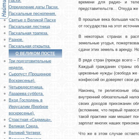
Пасхи.
времени для радио- и теле
Определение даты Пасхи.
представительств… Откуда же 
Пасхальные песнопения.
В прошлые века большая часть
Святые о Великой Пасхе
от государства на этот источни
Пасхальная лестница
Пасхальная трапеза.
В некоторых странах в расп
Разное.
земельные угодья, пожертвова
Пасхальная открытка.
сдачи этих земель в аренду. Н
О ВЕЛИКОМ ПОСТЕ
В ряде стран (прежде всего – 
Три подготовительные
Каждый гражданин страны об
недели.
церковные нужды (свобода же 
Сыропуст (Прощенное
конфессий он доверяет свои де
Воскресенье).
Четыредесятница.
Наконец, те религиозные об
Лазарева суббота.
внутренний обязательный налог
Вход Господень в
своих доходов прихожанин обя
Иерусалим (Вербное
(вспомним, что первый правосл
воскресенье).
такой практике нам мешает пон
Страстная «Седмица».
зарплат многих наших прихожан
Великая Среда.
Великий Четверг.
Что же в этом случае остает