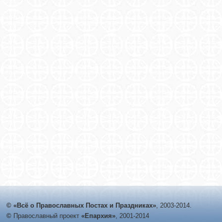
© «Всё о Православных Постах и Праздниках»
, 2003-2014.
©
Православный проект
«Епархия»
, 2001-2014