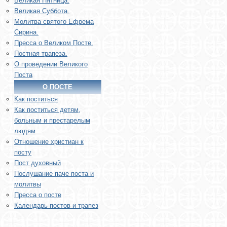
Великая Пятница.
Великая Суббота.
Молитва святого Ефрема
Сирина.
Пресса о Великом Посте.
Постная трапеза.
О проведении Великого
Поста
О ПОСТЕ
Как поститься
Как поститься детям,
больным и престарелым
людям
Отношение христиан к
посту
Пост духовный
Послушание паче поста и
молитвы
Пресса о посте
Календарь постов и трапез