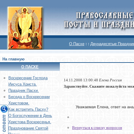
О Пасхе
: :
Двунадесятые Праздни
На главную
О ПАСХЕ
Воскреcение Господа
14.11.2008 13:00:48
Елена Россия
Иисуса Христа.
Здравствуйте. Скажите пожалуйста мож
Праздник Пасхи.
Беседа о Воскресении
Христовом.
Уважаемая Елена, ответ на ана
Как встретить Пасху?
О Богослужении в День
Христова Воскресенья.
Вернуться к списку вопросов
Празднование Святой