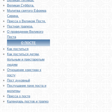
Великая Пятница.
Великая Суббота.
Молитва святого Ефрема
Сирина.
Пресса о Великом Посте.
Постная трапеза.
О проведении Великого
Поста
О ПОСТЕ
Как поститься
Как поститься детям,
больным и престарелым
людям
Отношение христиан к
посту
Пост духовный
Послушание паче поста и
молитвы
Пресса о посте
Календарь постов и трапез