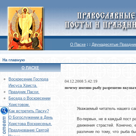
О Пасхе
: :
Двунадесятые Праздни
На главную
О ПАСХЕ
Воскреcение Господа
04.12.2008 5:42:19
Иисуса Христа.
почему именно рыбу разрешено вкушат
Праздник Пасхи.
Беседа о Воскресении
Христовом.
Уважаемый читатель нашего са
Как встретить Пасху?
О Богослужении в День
Во-первых, не в каждый пост р
Христова Воскресенья.
движения страстей. Конечно, 
Празднование Святой
различие по тому, что рыба б