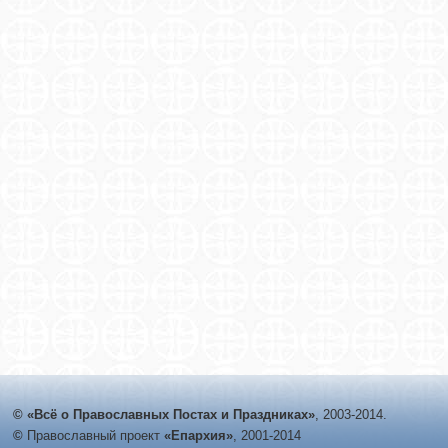
© «Всё о Православных Постах и Праздниках»
, 2003-2014.
©
Православный проект
«Епархия»
, 2001-2014