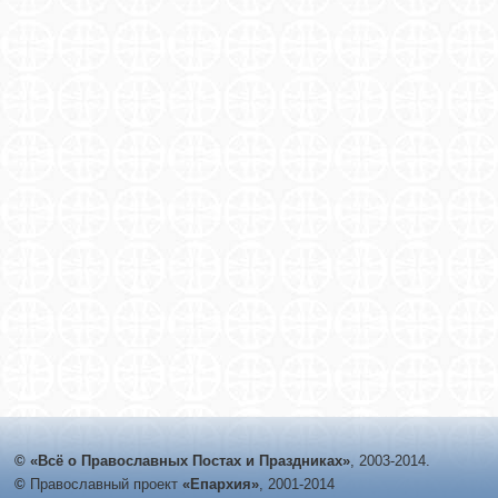
© «Всё о Православных Постах и Праздниках»
, 2003-2014.
©
Православный проект
«Епархия»
, 2001-2014