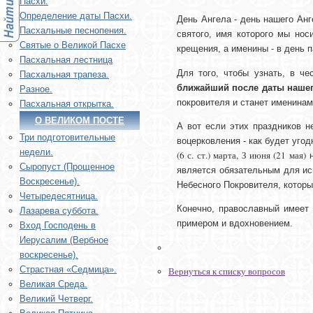
Пасхи.
Определение даты Пасхи.
День Ангела - день нашего Ан
Пасхальные песнопения.
святого, имя которого мы нос
Святые о Великой Пасхе
крещения, а именины - в день п
Пасхальная лестница
Для того, чтобы узнать, в ч
Пасхальная трапеза.
ближайший после даты нашег
Разное.
покровителя и станет именинам
Пасхальная открытка.
О ВЕЛИКОМ ПОСТЕ
А вот если этих праздников н
Три подготовительные
воцерковления - как будет уго
недели.
(6 с. ст.) марта, З июня (21 мая)
н
Сыропуст (Прощенное
является обязательным для ис
Воскресенье).
Небесного Покровителя, которы
Четыредесятница.
Конечно, православный имеет 
Лазарева суббота.
примером и вдохновением.
Вход Господень в
Иерусалим (Вербное
воскресенье).
Страстная «Седмица».
Вернуться к списку вопросов
Великая Среда.
Великий Четверг.