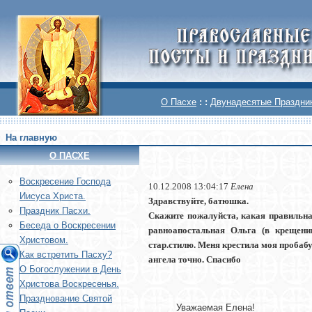
О Пасхе
: :
Двунадесятые Праздни
На главную
О ПАСХЕ
Воскреcение Господа
10.12.2008 13:04:17
Елена
Иисуса Христа.
Здравствуйте, батюшка.
Праздник Пасхи.
Скажите пожалуйста, какая правильна
Беседа о Воскресении
равноапостальная Ольга (в крещени
Христовом.
стар.стилю. Меня крестила моя пробабу
Как встретить Пасху?
ангела точно. Спасибо
О Богослужении в День
Христова Воскресенья.
Празднование Святой
Уважаемая Елена!