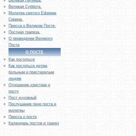
Великая Пятница.
Великая Суббота.
Молитва святого Ефрема
Сирина.
Пресса о Великом Посте.
Постная трапеза.
О проведении Великого
Поста
О ПОСТЕ
Как поститься
Как поститься детям,
больным и престарелым
людям
Отношение христиан к
посту
Пост духовный
Послушание паче поста и
молитвы
Пресса о посте
Календарь постов и трапез