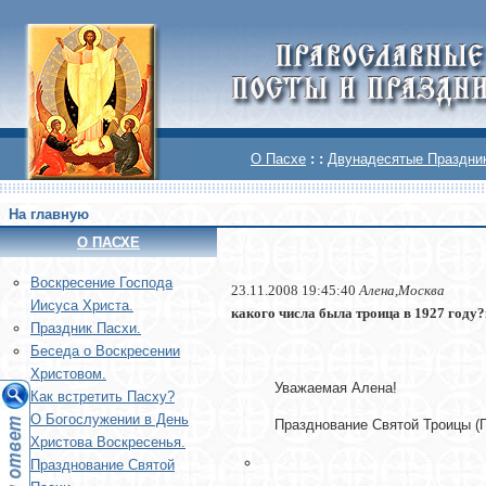
О Пасхе
: :
Двунадесятые Праздни
На главную
О ПАСХЕ
Воскреcение Господа
23.11.2008 19:45:40
Алена,Москва
Иисуса Христа.
какого числа была троица в 1927 году?
Праздник Пасхи.
Беседа о Воскресении
Христовом.
Уважаемая Алена!
Как встретить Пасху?
О Богослужении в День
Празднование Святой Троицы (П
Христова Воскресенья.
Празднование Святой