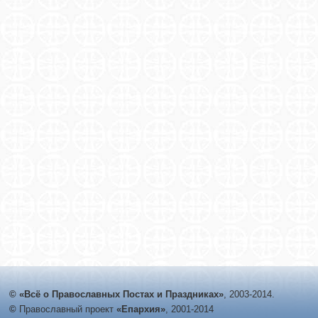
© «Всё о Православных Постах и Праздниках»
, 2003-2014.
©
Православный проект
«Епархия»
, 2001-2014