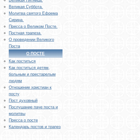
Великая Пятница.
Великая Суббота.
Молитва святого Ефрема
Сирина.
Пресса о Великом Посте.
Постная трапеза.
О проведении Великого
Поста
О ПОСТЕ
Как поститься
Как поститься детям,
больным и престарелым
людям
Отношение христиан к
посту
Пост духовный
Послушание паче поста и
молитвы
Пресса о посте
Календарь постов и трапез