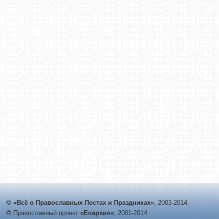
© «Всё о Православных Постах и Праздниках»
, 2003-2014.
©
Православный проект
«Епархия»
, 2001-2014