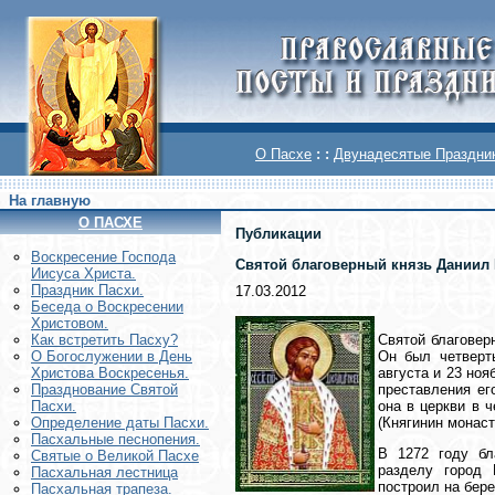
О Пасхе
: :
Двунадесятые Праздни
На главную
О ПАСХЕ
Публикации
Воскреcение Господа
Святой благоверный князь Даниил
Иисуса Христа.
Праздник Пасхи.
17.03.2012
Беседа о Воскресении
Христовом.
Святой благовер
Как встретить Пасху?
Он был четверт
О Богослужении в День
августа и 23 ноя
Христова Воскресенья.
преставления ег
Празднование Святой
она в церкви в 
Пасхи.
(Княгинин монаст
Определение даты Пасхи.
Пасхальные песнопения.
В 1272 году бл
Святые о Великой Пасхе
разделу город 
Пасхальная лестница
построил на бере
Пасхальная трапеза.