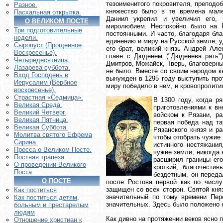
тезоименитого покровителя, преподоб
Разное.
княжество было в те времена мал
Пасхальная открытка.
Даниил укрепил и увеличил его,
О ВЕЛИКОМ ПОСТЕ
миролюбием. Неспокойно было на 
Три подготовительные
постоянными. И часто, благодаря бл
недели.
единению и миру на Русской земле, у
Сыропуст (Прощенное
его брат, великий князь Андрей Ал
Воскресенье).
главе с Дюденем ("Дюденева рать")
Четыредесятница.
Дмитров, Можайск, Тверь, благоверны
Лазарева суббота.
не было. Вместе со своим народом к
Вход Господень в
вынужден в 1295 году выступить про
Иерусалим (Вербное
миру победило в нем, и кровопролити
воскресенье).
Страстная «Седмица».
В 1300 году, когда р
Великая Среда.
приготовлениями к вн
Великий Четверг.
войском к Рязани, ра
Великая Пятница.
первая победа над та
Великая Суббота.
Рязанского князя и р
Молитва святого Ефрема
чтобы отобрать чужие 
Сирина.
истинного нестяжания
Пресса о Великом Посте.
чужие земли, никогда 
Постная трапеза.
расширил границы его
О проведении Великого
кроткий, благочести
Поста
бездетным, он переда
О ПОСТЕ
после Ростова первой как по числу
защищен со всех сторон. Святой кня
Как поститься
значительный по тому времени Пер
Как поститься детям,
значительных. Здесь было положено
больным и престарелым
людям
Как дивно на протяжении веков ясно 
Отношение христиан к