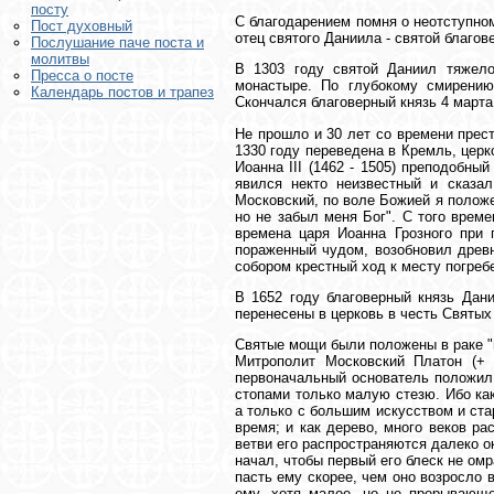
посту
С благодарением помня о неотступном
Пост духовный
отец святого Даниила - святой благов
Послушание паче поста и
молитвы
В 1303 году святой Даниил тяжел
Пресса о посте
монастыре. По глубокому смирени
Календарь постов и трапез
Скончался благоверный князь 4 марта
Не прошло и 30 лет со времени прес
1330 году переведена в Кремль, цер
Иоанна III (1462 - 1505) преподобн
явился некто неизвестный и сказал
Московский, по воле Божией я положе
но не забыл меня Бог". С того врем
времена царя Иоанна Грозного при 
пораженный чудом, возобновил древ
собором крестный ход к месту погреб
В 1652 году благоверный князь Дан
перенесены в церковь в честь Святы
Святые мощи были положены в раке "
Митрополит Московский Платон (+ 
первоначальный основатель положил
стопами только малую стезю. Ибо ка
а только с большим искусством и ст
время; и как дерево, много веков ра
ветви его распространяются далеко о
начал, чтобы первый его блеск не ом
пасть ему скорее, чем оно возросло 
ему, хотя малое, но не прерывающ