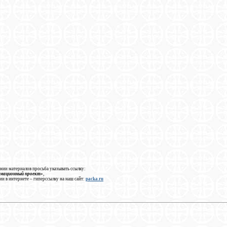
нии материалов просьба указывать ссылку:
рмационный проект»
,
ии в интернете – гиперссылку на наш сайт:
packa.ru