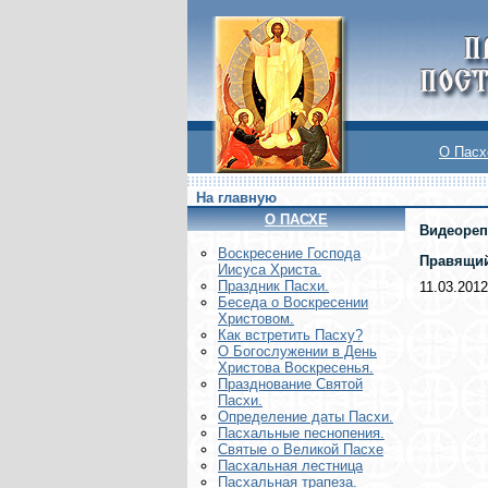
О Пасх
На главную
О ПАСХЕ
Видеореп
Воскреcение Господа
Правящий
Иисуса Христа.
Праздник Пасхи.
11.03.2012
Беседа о Воскресении
Христовом.
Как встретить Пасху?
О Богослужении в День
Христова Воскресенья.
Празднование Святой
Пасхи.
Определение даты Пасхи.
Пасхальные песнопения.
Святые о Великой Пасхе
Пасхальная лестница
Пасхальная трапеза.