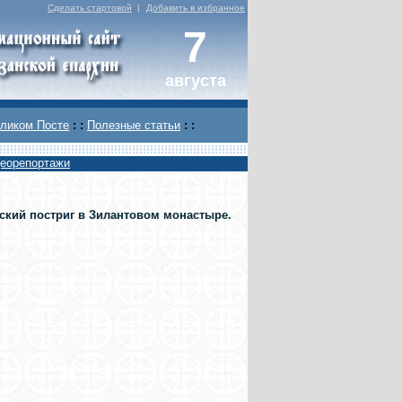
Сделать стартовой
|
Добавить в избранное
7
августа
ликом Посте
: :
Полезные статьи
: :
еорепортажи
ский постриг в Зилантовом монастыре.