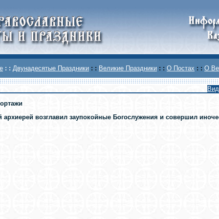
е
: :
Двунадесятые Праздники
: :
Великие Праздники
: :
О Постах
: :
О Ве
Вид
ортажи
 архиерей возглавил заупокойные Богослужения и совершил иноче