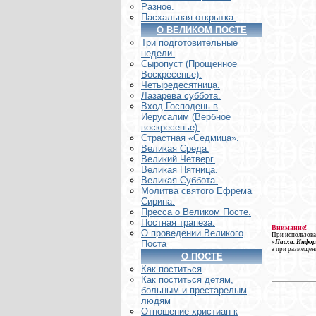
Разное.
Пасхальная открытка.
О ВЕЛИКОМ ПОСТЕ
Три подготовительные
недели.
Сыропуст (Прощенное
Воскресенье).
Четыредесятница.
Лазарева суббота.
Вход Господень в
Иерусалим (Вербное
воскресенье).
Страстная «Седмица».
Великая Среда.
Великий Четверг.
Великая Пятница.
Великая Суббота.
Молитва святого Ефрема
Сирина.
Пресса о Великом Посте.
Постная трапеза.
Внимание!
О проведении Великого
При использова
«Пасха. Инфо
Поста
а при размещен
О ПОСТЕ
Как поститься
Как поститься детям,
больным и престарелым
людям
Отношение христиан к