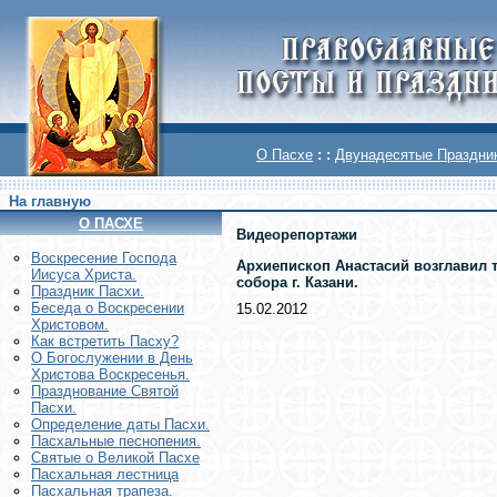
О Пасхе
: :
Двунадесятые Праздни
На главную
О ПАСХЕ
Видеорепортажи
Воскреcение Господа
Архиепископ Анастасий возглавил 
Иисуса Христа.
собора г. Казани.
Праздник Пасхи.
Беседа о Воскресении
15.02.2012
Христовом.
Как встретить Пасху?
О Богослужении в День
Христова Воскресенья.
Празднование Святой
Пасхи.
Определение даты Пасхи.
Пасхальные песнопения.
Святые о Великой Пасхе
Пасхальная лестница
Пасхальная трапеза.