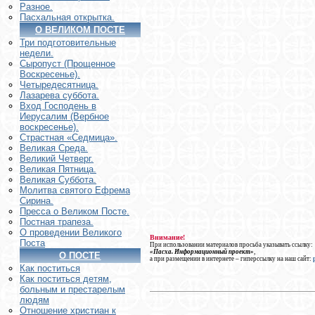
Разное.
Пасхальная открытка.
О ВЕЛИКОМ ПОСТЕ
Три подготовительные
недели.
Сыропуст (Прощенное
Воскресенье).
Четыредесятница.
Лазарева суббота.
Вход Господень в
Иерусалим (Вербное
воскресенье).
Страстная «Седмица».
Великая Среда.
Великий Четверг.
Великая Пятница.
Великая Суббота.
Молитва святого Ефрема
Сирина.
Пресса о Великом Посте.
Постная трапеза.
О проведении Великого
Внимание!
Поста
При использовании материалов просьба указывать ссылку:
«Пасха. Информационный проект»
,
О ПОСТЕ
а при размещении в интернете – гиперссылку на наш сайт:
Как поститься
Как поститься детям,
больным и престарелым
людям
Отношение христиан к