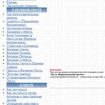
Разное.
Пасхальная открытка.
О ВЕЛИКОМ ПОСТЕ
Три подготовительные
недели.
Сыропуст (Прощенное
Воскресенье).
Четыредесятница.
Лазарева суббота.
Вход Господень в
Иерусалим (Вербное
воскресенье).
Страстная «Седмица».
Великая Среда.
Великий Четверг.
Великая Пятница.
Великая Суббота.
Молитва святого Ефрема
Сирина.
Внимание!
Пресса о Великом Посте.
При использовании материалов просьба указывать ссылку:
Постная трапеза.
«Пасха. Информационный проект»
,
а при размещении в интернете – гиперссылку на наш сайт:
О проведении Великого
Поста
О ПОСТЕ
Как поститься
Как поститься детям,
больным и престарелым
людям
Отношение христиан к