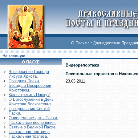
О Пасхе
: :
Двунадесятые Праздни
На главную
О ПАСХЕ
Видеорепортажи
Воскреcение Господа
Престольные торжества в Никольс
Иисуса Христа.
Праздник Пасхи.
23.05.2011
Беседа о Воскресении
Христовом.
Как встретить Пасху?
О Богослужении в День
Христова Воскресенья.
Празднование Святой
Пасхи.
Определение даты Пасхи.
Пасхальные песнопения.
Святые о Великой Пасхе
Пасхальная лестница
Пасхальная трапеза.