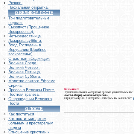
Разное.
Пасхальная открытка.
О ВЕЛИКОМ ПОСТЕ
Три подготовительные
недели.
Сыропуст (Прощенное
Воскресенье).
Четыредесятница.
Лазарева суббота.
Вход Господень в
Иерусалим (Вербное
воскресенье).
Страстная «Седмица».
Великая Среда.
Великий Четверг.
Великая Пятница.
Великая Суббота.
Молитва святого Ефрема
Сирина.
Внимание!
Пресса о Великом Посте.
При использовании материалов просьба указывать ссылку:
Постная трапеза.
«Пасха. Информационный проект»
,
а при размещении в интернете – гиперссылку на наш сайт:
О проведении Великого
Поста
О ПОСТЕ
Как поститься
Как поститься детям,
больным и престарелым
людям
Отношение христиан к