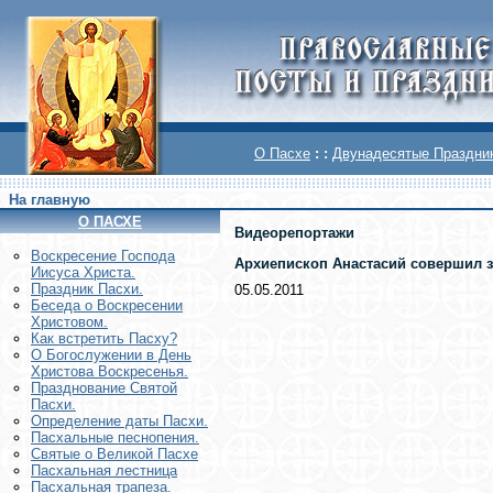
О Пасхе
: :
Двунадесятые Праздни
На главную
О ПАСХЕ
Видеорепортажи
Воскреcение Господа
Архиепископ Анастасий совершил з
Иисуса Христа.
Праздник Пасхи.
05.05.2011
Беседа о Воскресении
Христовом.
Как встретить Пасху?
О Богослужении в День
Христова Воскресенья.
Празднование Святой
Пасхи.
Определение даты Пасхи.
Пасхальные песнопения.
Святые о Великой Пасхе
Пасхальная лестница
Пасхальная трапеза.