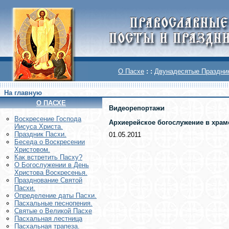
О Пасхе
: :
Двунадесятые Праздни
На главную
О ПАСХЕ
Видеорепортажи
Воскреcение Господа
Архиерейское богослужение в храм
Иисуса Христа.
Праздник Пасхи.
01.05.2011
Беседа о Воскресении
Христовом.
Как встретить Пасху?
О Богослужении в День
Христова Воскресенья.
Празднование Святой
Пасхи.
Определение даты Пасхи.
Пасхальные песнопения.
Святые о Великой Пасхе
Пасхальная лестница
Пасхальная трапеза.