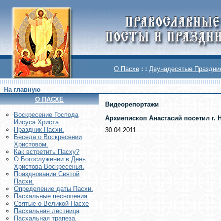
О Пасхе
: :
Двунадесятые Праздни
На главную
О ПАСХЕ
Видеорепортажи
Воскреcение Господа
Архиепископ Анастасий посетил г.
Иисуса Христа.
Праздник Пасхи.
30.04.2011
Беседа о Воскресении
Христовом.
Как встретить Пасху?
О Богослужении в День
Христова Воскресенья.
Празднование Святой
Пасхи.
Определение даты Пасхи.
Пасхальные песнопения.
Святые о Великой Пасхе
Пасхальная лестница
Пасхальная трапеза.