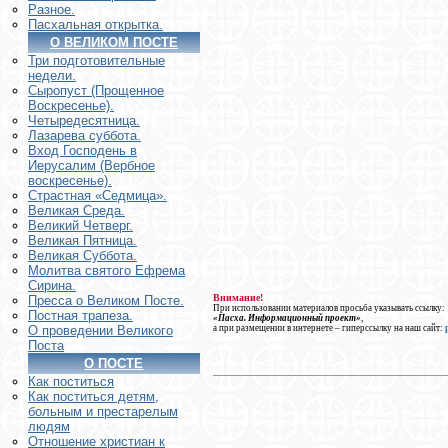
Разное.
Пасхальная открытка.
О ВЕЛИКОМ ПОСТЕ
Три подготовительные
недели.
Сыропуст (Прощенное
Воскресенье).
Четыредесятница.
Лазарева суббота.
Вход Господень в
Иерусалим (Вербное
воскресенье).
Страстная «Седмица».
Великая Среда.
Великий Четверг.
Великая Пятница.
Великая Суббота.
Молитва святого Ефрема
Сирина.
Внимание!
Пресса о Великом Посте.
При использовании материалов просьба указывать ссылку:
Постная трапеза.
«Пасха. Информационный проект»
,
а при размещении в интернете – гиперссылку на наш сайт:
О проведении Великого
Поста
О ПОСТЕ
Как поститься
Как поститься детям,
больным и престарелым
людям
Отношение христиан к