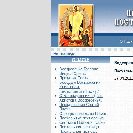
О Пасх
На главную
О ПАСХЕ
Видеореп
Воскреcение Господа
Пасхальн
Иисуса Христа.
Праздник Пасхи.
27.04.2011
Беседа о Воскресении
Христовом.
Как встретить Пасху?
О Богослужении в День
Христова Воскресенья.
Празднование Святой
Пасхи.
Определение даты Пасхи.
Пасхальные песнопения.
Святые о Великой Пасхе
Пасхальная лестница
Пасхальная трапеза.