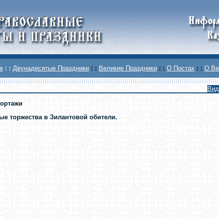
е
: :
Двунадесятые Праздники
: :
Великие Праздники
: :
О Постах
: :
О Ве
Вид
ортажи
ые торжества в Зилантовой обители.