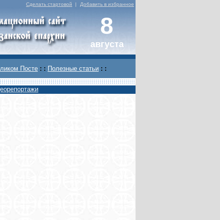
Сделать стартовой
|
Добавить в избранное
8
августа
ликом Посте
: :
Полезные статьи
: :
еорепортажи