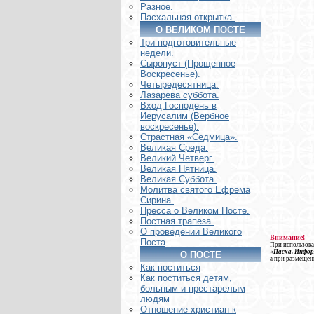
Разное.
Пасхальная открытка.
О ВЕЛИКОМ ПОСТЕ
Три подготовительные
недели.
Сыропуст (Прощенное
Воскресенье).
Четыредесятница.
Лазарева суббота.
Вход Господень в
Иерусалим (Вербное
воскресенье).
Страстная «Седмица».
Великая Среда.
Великий Четверг.
Великая Пятница.
Великая Суббота.
Молитва святого Ефрема
Сирина.
Пресса о Великом Посте.
Постная трапеза.
О проведении Великого
Внимание!
Поста
При использова
«Пасха. Инфо
О ПОСТЕ
а при размещен
Как поститься
Как поститься детям,
больным и престарелым
людям
Отношение христиан к