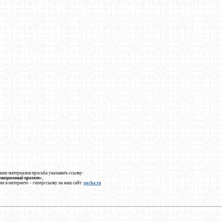
нии материалов просьба указывать ссылку:
рмационный проект»
,
ии в интернете – гиперссылку на наш сайт:
packa.ru