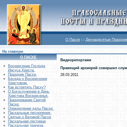
О Пасхе
: :
Двунадесятые Праздни
На главную
О ПАСХЕ
Видеорепортажи
Воскреcение Господа
Правящий архиерей совершил служб
Иисуса Христа.
Праздник Пасхи.
28.03.2011
Беседа о Воскресении
Христовом.
Как встретить Пасху?
О Богослужении в День
Христова Воскресенья.
Празднование Святой
Пасхи.
Определение даты Пасхи.
Пасхальные песнопения.
Святые о Великой Пасхе
Пасхальная лестница
Пасхальная трапеза.