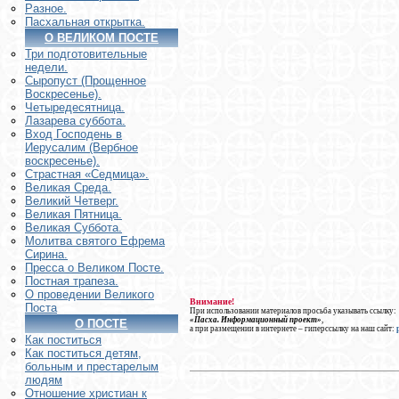
Разное.
Пасхальная открытка.
О ВЕЛИКОМ ПОСТЕ
Три подготовительные
недели.
Сыропуст (Прощенное
Воскресенье).
Четыредесятница.
Лазарева суббота.
Вход Господень в
Иерусалим (Вербное
воскресенье).
Страстная «Седмица».
Великая Среда.
Великий Четверг.
Великая Пятница.
Великая Суббота.
Молитва святого Ефрема
Сирина.
Пресса о Великом Посте.
Постная трапеза.
О проведении Великого
Внимание!
Поста
При использовании материалов просьба указывать ссылку:
«Пасха. Информационный проект»
,
О ПОСТЕ
а при размещении в интернете – гиперссылку на наш сайт:
Как поститься
Как поститься детям,
больным и престарелым
людям
Отношение христиан к