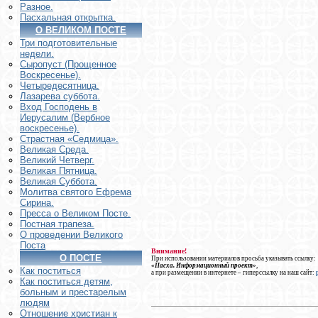
Разное.
Пасхальная открытка.
О ВЕЛИКОМ ПОСТЕ
Три подготовительные
недели.
Сыропуст (Прощенное
Воскресенье).
Четыредесятница.
Лазарева суббота.
Вход Господень в
Иерусалим (Вербное
воскресенье).
Страстная «Седмица».
Великая Среда.
Великий Четверг.
Великая Пятница.
Великая Суббота.
Молитва святого Ефрема
Сирина.
Пресса о Великом Посте.
Постная трапеза.
О проведении Великого
Поста
Внимание!
О ПОСТЕ
При использовании материалов просьба указывать ссылку:
«Пасха. Информационный проект»
,
Как поститься
а при размещении в интернете – гиперссылку на наш сайт:
Как поститься детям,
больным и престарелым
людям
Отношение христиан к