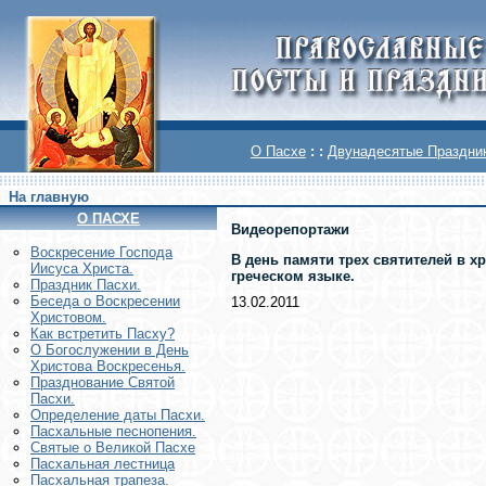
О Пасхе
: :
Двунадесятые Праздни
На главную
О ПАСХЕ
Видеорепортажи
Воскреcение Господа
В день памяти трех святителей в 
Иисуса Христа.
греческом языке.
Праздник Пасхи.
Беседа о Воскресении
13.02.2011
Христовом.
Как встретить Пасху?
О Богослужении в День
Христова Воскресенья.
Празднование Святой
Пасхи.
Определение даты Пасхи.
Пасхальные песнопения.
Святые о Великой Пасхе
Пасхальная лестница
Пасхальная трапеза.