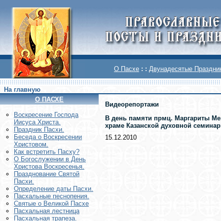
О Пасхе
: :
Двунадесятые Праздни
На главную
О ПАСХЕ
Видеорепортажи
Воскреcение Господа
В день памяти прмц. Маргариты Ме
Иисуса Христа.
храме Казанской духовной семинар
Праздник Пасхи.
Беседа о Воскресении
15.12.2010
Христовом.
Как встретить Пасху?
О Богослужении в День
Христова Воскресенья.
Празднование Святой
Пасхи.
Определение даты Пасхи.
Пасхальные песнопения.
Святые о Великой Пасхе
Пасхальная лестница
Пасхальная трапеза.