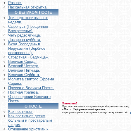
Разное.
Пасхальная открытка.
О ВЕЛИКОМ ПОСТЕ
Три подготовительные
недели.
Сыропуст (Прощенное
Воскресенье).
Четыредесятница.
Лазарева суббота.
Вход Господень в
Иерусалим (Вербное
воскресенье).
Страстная «Седмица».
Великая Среда.
Великий Четверг.
Великая Пятница.
Великая Суббота.
Молитва святого Ефрема
Сирина.
Пресса о Великом Посте.
Постная трапеза.
О проведении Великого
Поста
Внимание!
О ПОСТЕ
При использовании материалов просьба указывать ссылку:
«Пасха. Информационный проект»
,
Как поститься
а при размещении в интернете – гиперссылку на наш сайт:
Как поститься детям,
больным и престарелым
людям
Отношение христиан к