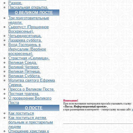
Разное.
Пасхальная открытка.
О ВЕЛИКОМ ПОСТЕ
Три подготовительные
недели.
Сыропуст (Прощенное
Воскресенье).
Четыредесятница.
Лазарева суббота.
Вход Господень в
Иерусалим (Вербное
воскресенье).
Страстная «Седмица».
Великая Среда.
Великий Четверг.
Великая Пятница.
Великая Суббота.
Молитва святого Ефрема
Сирина.
Пресса о Великом Посте.
Постная трапеза.
О проведении Великого
Внимание!
Поста
При использовании материалов просьба указывать ссылку:
«Пасха. Информационный проект»
,
О ПОСТЕ
а при размещении в интернете – гиперссылку на наш сайт:
Как поститься
Как поститься детям,
больным и престарелым
людям
Отношение христиан к