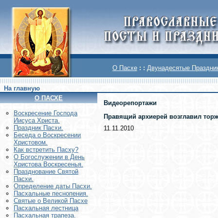
О Пасхе
: :
Двунадесятые Праздни
На главную
О ПАСХЕ
Видеорепортажи
Воскреcение Господа
Правящий архиерей возглавил торж
Иисуса Христа.
Праздник Пасхи.
11.11.2010
Беседа о Воскресении
Христовом.
Как встретить Пасху?
О Богослужении в День
Христова Воскресенья.
Празднование Святой
Пасхи.
Определение даты Пасхи.
Пасхальные песнопения.
Святые о Великой Пасхе
Пасхальная лестница
Пасхальная трапеза.