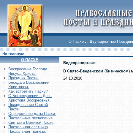
О Пасхе
: :
Двунадесятые Праздни
На главную
О ПАСХЕ
Видеорепортажи
Воскреcение Господа
В Свято-Введенском (Кизическом) 
Иисуса Христа.
Праздник Пасхи.
24.10.2010
Беседа о Воскресении
Христовом.
Как встретить Пасху?
О Богослужении в День
Христова Воскресенья.
Празднование Святой
Пасхи.
Определение даты Пасхи.
Пасхальные песнопения.
Святые о Великой Пасхе
Пасхальная лестница
Пасхальная трапеза.