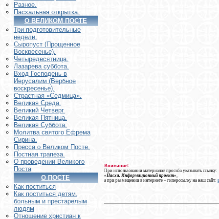
Разное.
Пасхальная открытка.
О ВЕЛИКОМ ПОСТЕ
Три подготовительные
недели.
Сыропуст (Прощенное
Воскресенье).
Четыредесятница.
Лазарева суббота.
Вход Господень в
Иерусалим (Вербное
воскресенье).
Страстная «Седмица».
Великая Среда.
Великий Четверг.
Великая Пятница.
Великая Суббота.
Молитва святого Ефрема
Сирина.
Пресса о Великом Посте.
Постная трапеза.
О проведении Великого
Внимание!
Поста
При использовании материалов просьба указывать ссылку:
«Пасха. Информационный проект»
,
О ПОСТЕ
а при размещении в интернете – гиперссылку на наш сайт:
Как поститься
Как поститься детям,
больным и престарелым
людям
Отношение христиан к