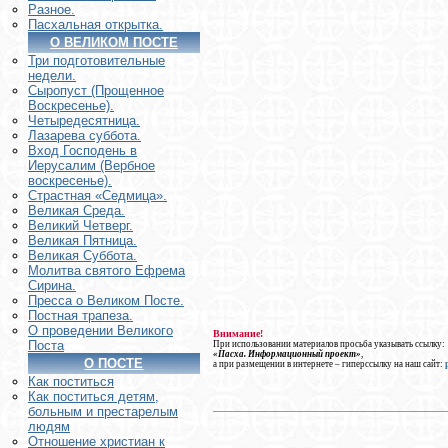
Разное.
Пасхальная открытка.
О ВЕЛИКОМ ПОСТЕ
Три подготовительные
недели.
Сыропуст (Прощенное
Воскресенье).
Четыредесятница.
Лазарева суббота.
Вход Господень в
Иерусалим (Вербное
воскресенье).
Страстная «Седмица».
Великая Среда.
Великий Четверг.
Великая Пятница.
Великая Суббота.
Молитва святого Ефрема
Сирина.
Пресса о Великом Посте.
Постная трапеза.
О проведении Великого
Внимание!
Поста
При использовании материалов просьба указывать ссылку:
«Пасха. Информационный проект»
,
О ПОСТЕ
а при размещении в интернете – гиперссылку на наш сайт:
Как поститься
Как поститься детям,
больным и престарелым
людям
Отношение христиан к