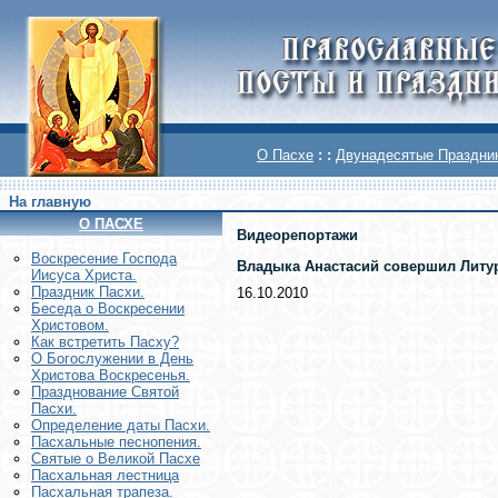
О Пасхе
: :
Двунадесятые Праздни
На главную
О ПАСХЕ
Видеорепортажи
Воскреcение Господа
Владыка Анастасий совершил Литу
Иисуса Христа.
Праздник Пасхи.
16.10.2010
Беседа о Воскресении
Христовом.
Как встретить Пасху?
О Богослужении в День
Христова Воскресенья.
Празднование Святой
Пасхи.
Определение даты Пасхи.
Пасхальные песнопения.
Святые о Великой Пасхе
Пасхальная лестница
Пасхальная трапеза.