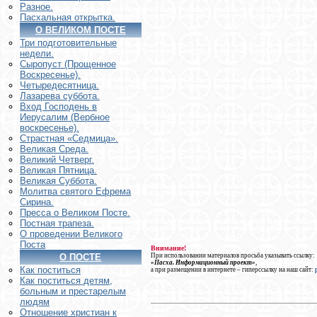
Разное.
Пасхальная открытка.
О ВЕЛИКОМ ПОСТЕ
Три подготовительные
недели.
Сыропуст (Прощенное
Воскресенье).
Четыредесятница.
Лазарева суббота.
Вход Господень в
Иерусалим (Вербное
воскресенье).
Страстная «Седмица».
Великая Среда.
Великий Четверг.
Великая Пятница.
Великая Суббота.
Молитва святого Ефрема
Сирина.
Пресса о Великом Посте.
Постная трапеза.
О проведении Великого
Поста
Внимание!
При использовании материалов просьба указывать ссылку:
О ПОСТЕ
«Пасха. Информационный проект»
,
Как поститься
а при размещении в интернете – гиперссылку на наш сайт:
Как поститься детям,
больным и престарелым
людям
Отношение христиан к