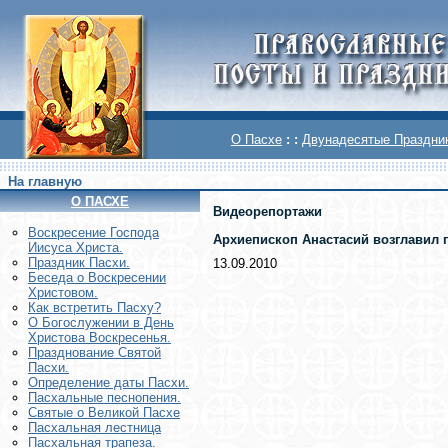
О Пасхе
: :
Двунадесятые Праздни
На главную
О ПАСХЕ
Видеорепортажи
Воскреcение Господа
Архиепископ Анастасий возглавил 
Иисуса Христа.
Праздник Пасхи.
13.09.2010
Беседа о Воскресении
Христовом.
Как встретить Пасху?
О Богослужении в День
Христова Воскресенья.
Празднование Святой
Пасхи.
Определение даты Пасхи.
Пасхальные песнопения.
Святые о Великой Пасхе
Пасхальная лестница
Пасхальная трапеза.