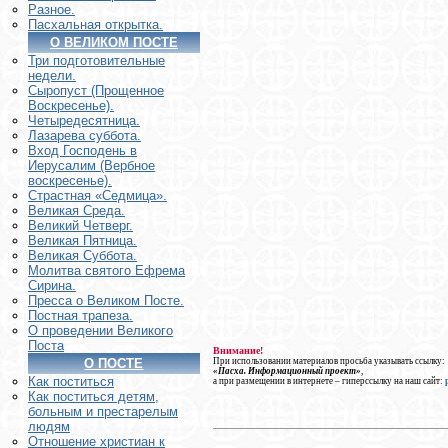
Разное.
Пасхальная открытка.
О ВЕЛИКОМ ПОСТЕ
Три подготовительные
недели.
Сыропуст (Прощенное
Воскресенье).
Четыредесятница.
Лазарева суббота.
Вход Господень в
Иерусалим (Вербное
воскресенье).
Страстная «Седмица».
Великая Среда.
Великий Четверг.
Великая Пятница.
Великая Суббота.
Молитва святого Ефрема
Сирина.
Пресса о Великом Посте.
Постная трапеза.
О проведении Великого
Поста
Внимание!
При использовании материалов просьба указывать ссылку:
О ПОСТЕ
«Пасха. Информационный проект»
,
Как поститься
а при размещении в интернете – гиперссылку на наш сайт:
Как поститься детям,
больным и престарелым
людям
Отношение христиан к