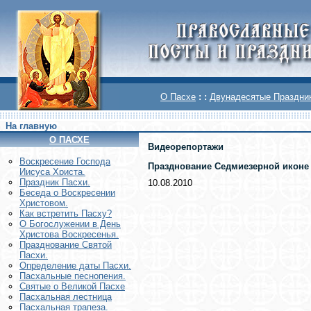
О Пасхе
: :
Двунадесятые Праздни
На главную
О ПАСХЕ
Видеорепортажи
Воскреcение Господа
Празднование Седмиезерной иконе
Иисуса Христа.
Праздник Пасхи.
10.08.2010
Беседа о Воскресении
Христовом.
Как встретить Пасху?
О Богослужении в День
Христова Воскресенья.
Празднование Святой
Пасхи.
Определение даты Пасхи.
Пасхальные песнопения.
Святые о Великой Пасхе
Пасхальная лестница
Пасхальная трапеза.