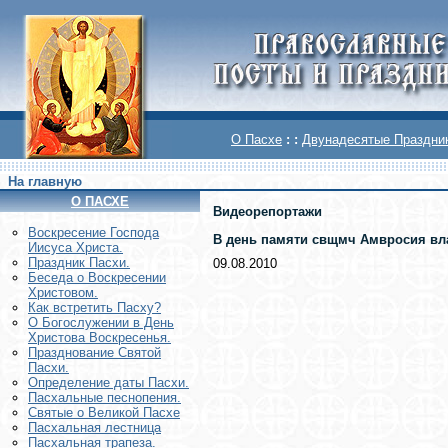
О Пасхе
: :
Двунадесятые Праздни
На главную
О ПАСХЕ
Видеорепортажи
Воскреcение Господа
В день памяти свщмч Амвросия вла
Иисуса Христа.
Праздник Пасхи.
09.08.2010
Беседа о Воскресении
Христовом.
Как встретить Пасху?
О Богослужении в День
Христова Воскресенья.
Празднование Святой
Пасхи.
Определение даты Пасхи.
Пасхальные песнопения.
Святые о Великой Пасхе
Пасхальная лестница
Пасхальная трапеза.