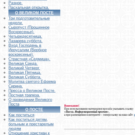
Разное.
Пасхальная открытка.
О ВЕЛИКОМ ПОСТЕ
Три подготовительные
недели.
Сыропуст (Прощенное
Воскресенье).
Четыредесятница.
Лазарева суббота.
Вход Господень в
Иерусалим (Вербное
воскресенье).
Страстная «Седмица».
Великая Среда.
Великий Четверг.
Великая Пятница.
Великая Суббота.
Молитва святого Ефрема
Сирина.
Пресса о Великом Посте.
Постная трапеза.
О проведении Великого
Поста
Внимание!
При использовании материалов просьба указывать ссылку:
О ПОСТЕ
«Пасха. Информационный проект»
,
Как поститься
а при размещении в интернете – гиперссылку на наш сайт:
Как поститься детям,
больным и престарелым
людям
Отношение христиан к