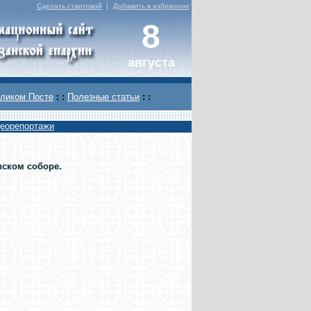
Сделать стартовой
|
Добавить в избранное
8
августа
ликом Посте
: :
Полезные статьи
: :
еорепортажи
вском соборе.