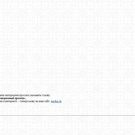
нии материалов просьба указывать ссылку:
рмационный проект»
,
ии в интернете – гиперссылку на наш сайт:
packa.ru