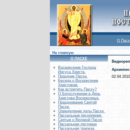
О Пасх
На главную
О ПАСХЕ
Видеореп
Воскреcение Господа
Архиепис
Иисуса Христа.
Праздник Пасхи.
02.04.201
Беседа о Воскресении
Христовом.
Как встретить Пасху?
О Богослужении в День
Христова Воскресенья.
Празднование Святой
Пасхи.
Определение даты Пасхи.
Пасхальные песнопения.
Святые о Великой Пасхе
Пасхальная лестница
Пасхальная трапеза.