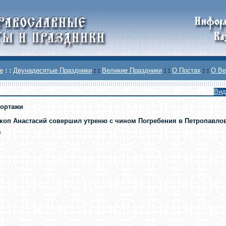
е
: :
Двунадесятые Праздники
: :
Великие Праздники
: :
О Постах
: :
О Ве
Вид
ортажи
коп Анастасий совершил утреню с чином Погребения в Петропавло
0