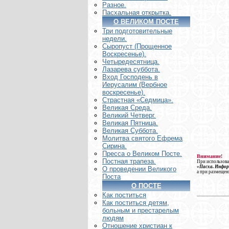
Разное.
Пасхальная открытка.
О ВЕЛИКОМ ПОСТЕ
Три подготовительные
недели.
Сыропуст (Прощенное
Воскресенье).
Четыредесятница.
Лазарева суббота.
Вход Господень в
Иерусалим (Вербное
воскресенье).
Страстная «Седмица».
Великая Среда.
Великий Четверг.
Великая Пятница.
Великая Суббота.
Молитва святого Ефрема
Сирина.
Пресса о Великом Посте.
Внимание!
Постная трапеза.
При использова
«Пасха. Инфо
О проведении Великого
а при размещен
Поста
О ПОСТЕ
Как поститься
Как поститься детям,
больным и престарелым
людям
Отношение христиан к