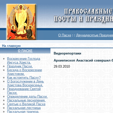
О Пасхе
: :
Двунадесятые Праздни
На главную
О ПАСХЕ
Видеорепортажи
Воскреcение Господа
Архиепископ Анастасий совершил б
Иисуса Христа.
Праздник Пасхи.
29.03.2010
Беседа о Воскресении
Христовом.
Как встретить Пасху?
О Богослужении в День
Христова Воскресенья.
Празднование Святой
Пасхи.
Определение даты Пасхи.
Пасхальные песнопения.
Святые о Великой Пасхе
Пасхальная лестница
Пасхальная трапеза.