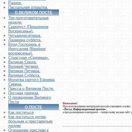
Разное.
Пасхальная открытка.
О ВЕЛИКОМ ПОСТЕ
Три подготовительные
недели.
Сыропуст (Прощенное
Воскресенье).
Четыредесятница.
Лазарева суббота.
Вход Господень в
Иерусалим (Вербное
воскресенье).
Страстная «Седмица».
Великая Среда.
Великий Четверг.
Великая Пятница.
Великая Суббота.
Молитва святого Ефрема
Сирина.
Пресса о Великом Посте.
Постная трапеза.
О проведении Великого
Поста
Внимание!
При использовании материалов просьба указывать ссылку:
О ПОСТЕ
«Пасха. Информационный проект»
,
Как поститься
а при размещении в интернете – гиперссылку на наш сайт:
Как поститься детям,
больным и престарелым
людям
Отношение христиан к