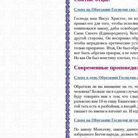
Слово на Обрезание Господне свт.
Господь наш Иисус Христос, по ис
принял его для того, чтобы исполни
повиновался закону, дабы освободит
Сына Своего (Единородного), Кото
другой стороны, Он воспринял обр
чтобы заградились еретические уст
только призрачно. Итак, Он был обр
мог быть обрезан призрак, а не пл
Но как Он был воистину плотью, то и
Современные проповеди:
Слово в день Обрезания Господня 
Обратили ли вы внимание на то, ч
человека? Больше ни в одном случае
буду говорить вам о том, что слы
разъясню вам 10-ю главу Евангелия о
той тать есть и разбойник, а входяй
глашает по имени и изгонит их. И егд
Слово на Обрезание Господне игум
По закону Моисееву, закону, данн
избранного Богом народа, должен б