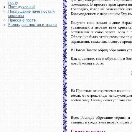
посту
помощник. В просвет арки храма в
Пост духовный
Господню, который отмечается еже
Послушание паче поста и
Богомладенцем с наречением Ему им
молитвы
Пресса о посте
Получив свое начало в лице Авра
Календарь постов и трапез
установлен в первые века христиа
вступления в союз завета Бога с 
Обрезание было отличительным приз
израильтян, также как и святое кр
В Новом Завете обряд обрезания уст
Как крещение, так и обрезание в бо
новой жизни в Боге.
На Престоле огнезрачнем в вышних 
земли, от отроковицы неискусомужн
всеблагому Твоему совету: слава с
Всех Господь обрезание терпит, и 
вышних и создателев иерарх и свет
Святые отцы: