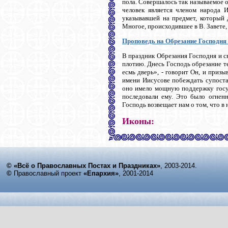
пола. Совершалось так называемое о
человек является членом народа И
указывавшей на предмет, который 
Многое, происходившее в В. Завете,
Проповедь на Обрезание Господня
В праздник Обрезания Господня и св
плотию. Днесь Господь обрезание т
есмь дверь», - говорит Он, и приз
имени Иисусове побеждать супоста
оно имело мощную поддержку госуд
последовали ему. Это было огнен
Господь возвещает нам о том, что в н
Иконы:
© «Всё о Православных Постах и Праздниках»
, 2003-2014.
©
Православный проект
«Епархия»
, 2001-2014