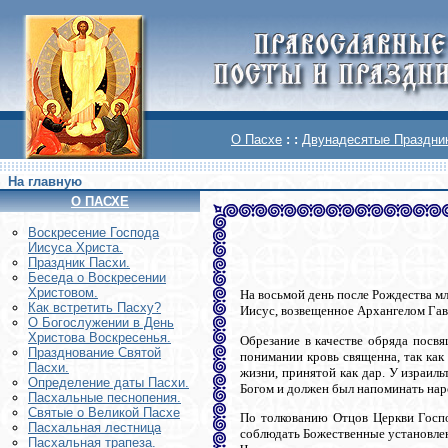
О Пасхе
: :
Двунадесятые Праздни
На главную
О ПАСХЕ
Воскреcение Господа
Иисуса Христа.
Праздник Пасхи.
Беседа о Воскресении
Христовом.
На восьмой день после Рождества м
Как встретить Пасху?
Иисус, возвещенное Архангелом Гав
О Богослужении в День
Христова Воскресенья.
Обрезание в качестве обряда посвя
Празднование Святой
понимании кровь священна, так как 
Пасхи.
жизни, принятой как дар. У израиль
Определение даты Пасхи.
Богом и должен был напоминать нар
Пасхальные песнопения.
Святые о Великой Пасхе
По толкованию Отцов Церкви Господ
Пасхальная лестница
соблюдать Божественные установлени
Пасхальная трапеза.