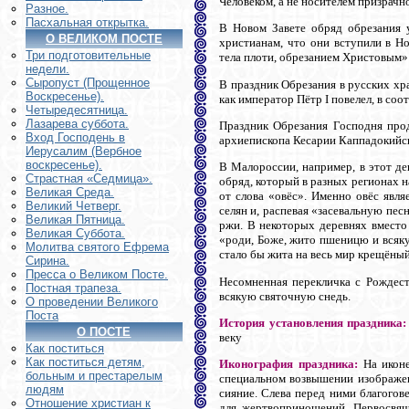
Человеком, а не носителем призрачно
Разное.
Пасхальная открытка.
В Новом Завете обряд обрезания 
О ВЕЛИКОМ ПОСТЕ
христианам, что они вступили в Н
Три подготовительные
тела плоти, обрезанием Христовым» (
недели.
Сыропуст (Прощенное
В праздник Обрезания в русских хра
Воскресенье).
как император Пётр I повелел, в соо
Четыредесятница.
Лазарева суббота.
Праздник Обрезания Господня прод
Вход Господень в
архиепископа Кесарии Каппадокийско
Иерусалим (Вербное
воскресенье).
В Малороссии, например, в этот д
Страстная «Седмица».
обряд, который в разных регионах на
Великая Среда.
от слова «овёс». Именно овёс явл
Великий Четверг.
селян и, распевая «засевальную пес
Великая Пятница.
ржи. В некоторых деревнях вместо 
Великая Суббота.
«роди, Боже, жито пшеницю и всякую
Молитва святого Ефрема
стало бы жита на весь мир крещёный
Сирина.
Пресса о Великом Посте.
Несомненная перекличка с Рождест
Постная трапеза.
всякую святочную снедь.
О проведении Великого
Поста
История установления праздника:
О ПОСТЕ
веку
Как поститься
Как поститься детям,
Иконография праздника:
На иконе
больным и престарелым
специальном возвышении изображен
людям
сияние. Слева перед ними благого
Отношение христиан к
для жертвоприношений. Первосвящ