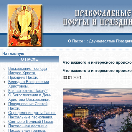
О Пасхе
: :
Двунадесятые Праздни
На главную
О ПАСХЕ
Что важного и интересного происхо
Воскреcение Господа
Что важного и интересного происхо
Иисуса Христа.
Праздник Пасхи.
30.01.2021
Беседа о Воскресении
Христовом.
Как встретить Пасху?
О Богослужении в День
Христова Воскресенья.
Празднование Святой
Пасхи.
Определение даты Пасхи.
Пасхальные песнопения.
Святые о Великой Пасхе
Пасхальная лестница
Пасхальная трапеза.