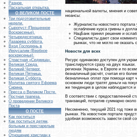
Разное.
Пасхальная открытка.
национальной валюты, мнения и сове
О ВЕЛИКОМ ПОСТЕ
нюансы:
Три подготовительные
недели.
Журналисты новостного портала 
Сыропуст (Прощенное
ослабление курса гривны к долла
Воскресенье).
НацБанк принял решение и ослаби
Четыредесятница.
Специалисты дают свои коммента
Лазарева суббота.
рынках, что не могло не оказать 
Вход Господень в
Иерусалим (Вербное
Новости для всех
воскресенье).
Ресурс одинаково доступен для украи
Страстная «Седмица».
транслируются сразу на двух языках.
Великая Среда.
регионах Украины, в Европе и по все
Великий Четверг.
безналичный расчёт, считая его боле
Великая Пятница.
безналичных оплат при помощи карт ч
Великая Суббота.
основном люди тратят деньги на покуп
Молитва святого Ефрема
же тенденция в целом наблюдается и 
Сирина.
Пресса о Великом Посте.
В соответствии с предоставленной с
Постная трапеза.
транзакций, потратив суммарно около
О проведении Великого
Поста
Несомненно, текущий 2021 год тоже в
О ПОСТЕ
рынках. На новостном портале предст
Как поститься
удобная возможность завести свой с
Как поститься детям,
больным и престарелым
людям
Отношение христиан к