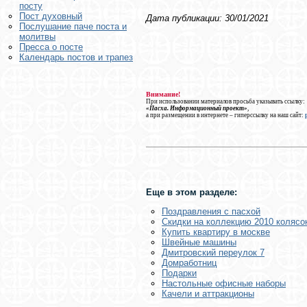
посту
Пост духовный
Дата публикации: 30/01/2021
Послушание паче поста и
молитвы
Пресса о посте
Календарь постов и трапез
Внимание!
При использовании материалов просьба указывать ссылку:
«Пасха. Информационный проект»
,
а при размещении в интернете – гиперссылку на наш сайт:
Еще в этом разделе:
Поздравления с пасхой
Скидки на коллекцию 2010 колясок
Купить квартиру в москве
Швейные машины
Дмитровский переулок 7
Домработниц
Подарки
Настольные офисные наборы
Качели и аттракционы