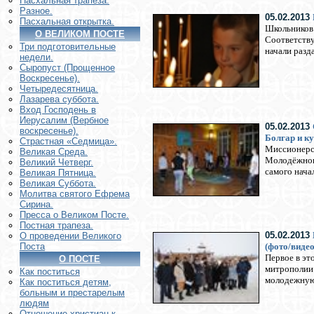
Пасхальная трапеза.
Разное.
05.02.2013
Пасхальная открытка.
Школьников 
О ВЕЛИКОМ ПОСТЕ
Соответству
Три подготовительные
начали разд
недели.
Сыропуст (Прощенное
Воскресенье).
Четыредесятница.
Лазарева суббота.
Вход Господень в
Иерусалим (Вербное
05.02.2013
воскресенье).
Болгар и к
Страстная «Седмица».
Миссионерск
Великая Среда.
Молодёжного
Великий Четверг.
самого нача
Великая Пятница.
Великая Суббота.
Молитва святого Ефрема
Сирина.
Пресса о Великом Посте.
Постная трапеза.
05.02.2013
О проведении Великого
(фото/видео
Поста
Первое в эт
О ПОСТЕ
митрополии 
Как поститься
молодежную 
Как поститься детям,
больным и престарелым
людям
Отношение христиан к