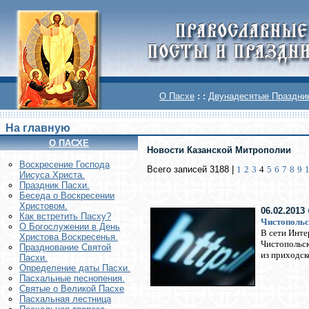
О Пасхе
: :
Двунадесятые Праздни
На главную
О ПАСХЕ
Новости Казанской Митрополии
Воскреcение Господа
Всего записей 3188 |
1
2
3
4
5
6
7
8
9
Иисуса Христа.
Праздник Пасхи.
Беседа о Воскресении
Христовом.
06.02.2013
Как встретить Пасху?
Чистопольс
О Богослужении в День
В сети Инте
Христова Воскресенья.
Чистопольск
Празднование Святой
из приходск
Пасхи.
Определение даты Пасхи.
Пасхальные песнопения.
Святые о Великой Пасхе
Пасхальная лестница