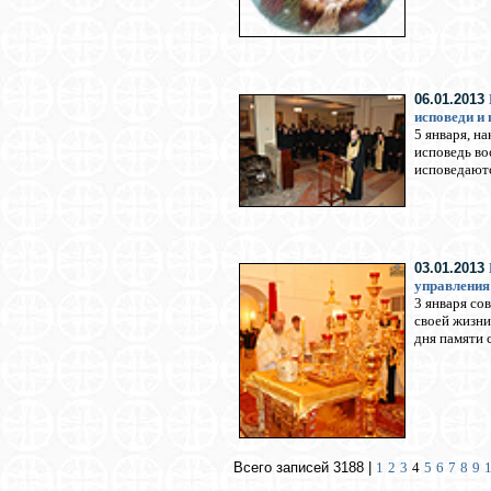
06.01.2013
исповеди и
5 января, н
исповедь во
исповедаютс
03.01.2013
управления
3 января со
своей жизни
дня памяти 
Всего записей 3188 |
1
2
3
4
5
6
7
8
9