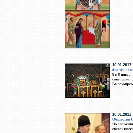
10.01.2013
благочиния
8 и 9 январ
совершил по
Высокопрео
10.01.2013
Общества С
По сложивше
святок посе