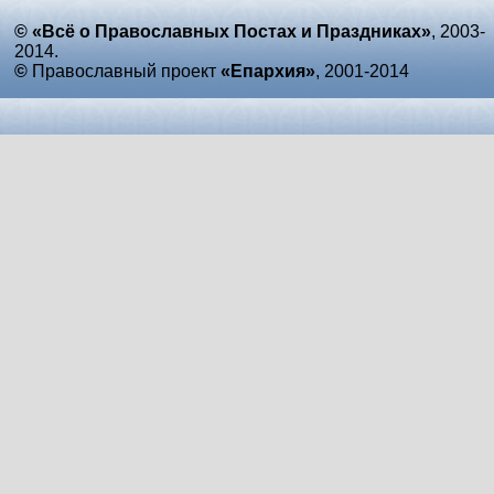
© «Всё о Православных Постах и Праздниках»
, 2003-
2014.
©
Православный проект
«Епархия»
, 2001-2014