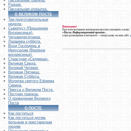
Пасхальная трапеза.
Разное.
Пасхальная открытка.
О ВЕЛИКОМ ПОСТЕ
Три подготовительные
недели.
Внимание!
Сыропуст (Прощенное
При использовании материалов просьба указывать ссылку:
Воскресенье).
«Пасха. Информационный проект»
,
а при размещении в интернете – гиперссылку на наш сайт:
Четыредесятница.
Лазарева суббота.
Вход Господень в
Иерусалим (Вербное
воскресенье).
Страстная «Седмица».
Великая Среда.
Великий Четверг.
Великая Пятница.
Великая Суббота.
Молитва святого Ефрема
Сирина.
Пресса о Великом Посте.
Постная трапеза.
О проведении Великого
Поста
О ПОСТЕ
Как поститься
Как поститься детям,
больным и престарелым
людям
Отношение христиан к