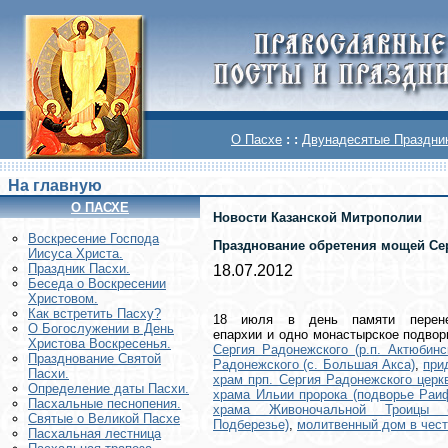
О Пасхе
: :
Двунадесятые Праздни
На главную
О ПАСХЕ
Новости Казанской Митрополии
Воскреcение Господа
Празднование обретения мощей Сер
Иисуса Христа.
Праздник Пасхи.
18.07.2012
Беседа о Воскресении
Христовом.
Как встретить Пасху?
18 июля в день памяти перенес
О Богослужении в День
епархии и одно монастырское подво
Христова Воскресенья.
Сергия Радонежского (р.п. Актюбинс
Празднование Святой
Радонежского (с. Большая Акса)
,
при
Пасхи.
храм прп. Сергия Радонежского церк
Определение даты Пасхи.
храма Ильии пророка (подворье Раиф
Пасхальные песнопения.
храма Живоночальной Троицы (
Святые о Великой Пасхе
Подберезье)
,
молитвенный дом в чест
Пасхальная лестница