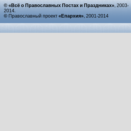
© «Всё о Православных Постах и Праздниках»
, 2003-
2014.
©
Православный проект
«Епархия»
, 2001-2014