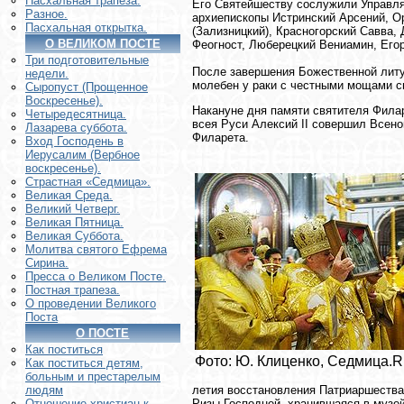
Пасхальная трапеза.
Его Святейшеству сослужили Управл
Разное.
архиепископы Истринский Арсений, О
Пасхальная открытка.
(Зализницкий), Красногорский Савва,
О ВЕЛИКОМ ПОСТЕ
Феогност, Люберецкий Вениамин, Его
Три подготовительные
После завершения Божественной литу
недели.
молебен у раки с честными мощами с
Сыропуст (Прощенное
Воскресенье).
Накануне дня памяти святителя Фила
Четыредесятница.
всея Руси Алексий II совершил Всено
Лазарева суббота.
Филарета.
Вход Господень в
Иерусалим (Вербное
воскресенье).
Страстная «Седмица».
Великая Среда.
Великий Четверг.
Великая Пятница.
Великая Суббота.
Молитва святого Ефрема
Сирина.
Пресса о Великом Посте.
Постная трапеза.
О проведении Великого
Поста
О ПОСТЕ
Как поститься
Фото: Ю. Клиценко, Седмица.R
Как поститься детям,
больным и престарелым
летия восстановления Патриаршества
людям
Ризы Господней, хранившаяся в музе
Отношение христиан к