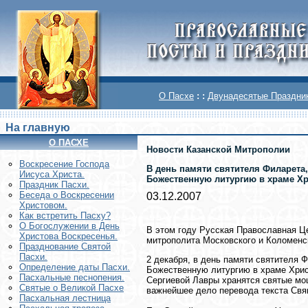
О Пасхе
: :
Двунадесятые Праздни
На главную
О ПАСХЕ
Новости Казанской Митрополии
Воскреcение Господа
В день памяти святителя Филарета
Иисуса Христа.
Божественную литургию в храме Хр
Праздник Пасхи.
Беседа о Воскресении
03.12.2007
Христовом.
Как встретить Пасху?
О Богослужении в День
В этом году Русская Православная Ц
Христова Воскресенья.
митрополита Московского и Коломенс
Празднование Святой
Пасхи.
2 декабря, в день памяти святителя
Определение даты Пасхи.
Божественную литургию в храме Христ
Пасхальные песнопения.
Сергиевой Лавры хранятся святые мо
Святые о Великой Пасхе
важнейшее дело перевода текста Свящ
Пасхальная лестница