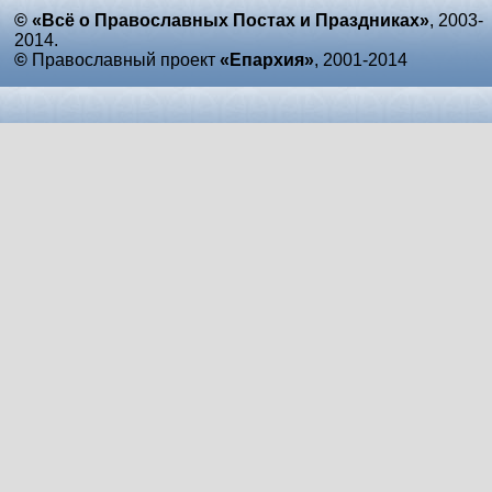
© «Всё о Православных Постах и Праздниках»
, 2003-
2014.
©
Православный проект
«Епархия»
, 2001-2014