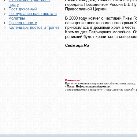
передана Президентом России В.В.П
посту
Православной Церкви.
Пост духовный
Послушание паче поста и
В 2000 году ковчег с частицей Ризы 
молитвы
освящение восстановленного храма Х
Пресса о посте
приносилась в домовый храм в честь
Календарь постов и трапез
Кремля для Патриарших молебнов. От
реликвий будет храниться в северном
Седмица.Ru
Внимание!
При использовании материалов просьба указывать ссылку:
«Пасха. Информационный проект»
,
а при размещении в интернете – гиперссылку на наш сайт: