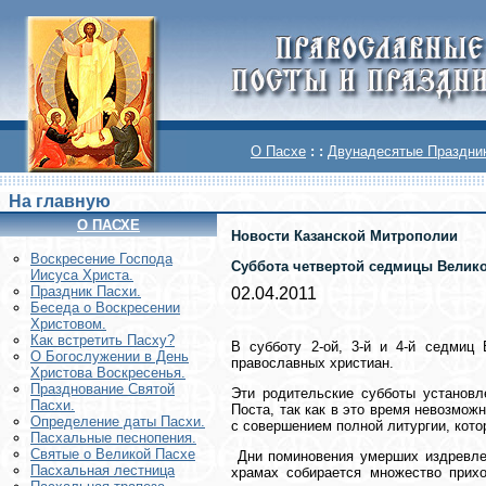
О Пасхе
: :
Двунадесятые Праздни
На главную
О ПАСХЕ
Новости Казанской Митрополии
Воскреcение Господа
Суббота четвертой седмицы Велико
Иисуса Христа.
Праздник Пасхи.
02.04.2011
Беседа о Воскресении
Христовом.
Как встретить Пасху?
В субботу 2-ой, 3-й и 4-й седмиц
О Богослужении в День
православных христиан.
Христова Воскресенья.
Празднование Святой
Эти родительские субботы установл
Пасхи.
Поста, так как в это время невозмож
Определение даты Пасхи.
с совершением полной литургии, кото
Пасхальные песнопения.
Святые о Великой Пасхе
Дни поминовения умерших издревле 
Пасхальная лестница
храмах собирается множество прих