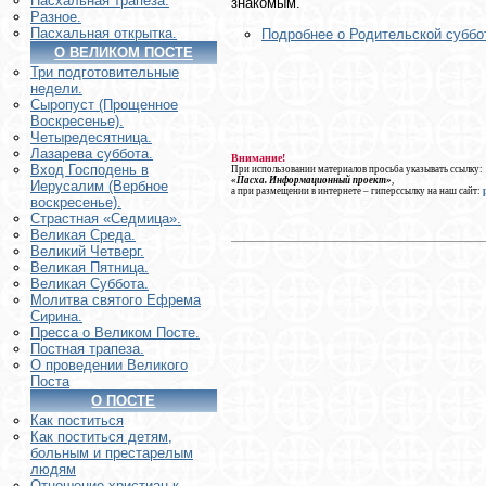
Пасхальная трапеза.
знакомым.
Разное.
Пасхальная открытка.
Подробнее о Родительской суббо
О ВЕЛИКОМ ПОСТЕ
Три подготовительные
недели.
Сыропуст (Прощенное
Воскресенье).
Четыредесятница.
Лазарева суббота.
Внимание!
Вход Господень в
При использовании материалов просьба указывать ссылку:
«Пасха. Информационный проект»
,
Иерусалим (Вербное
а при размещении в интернете – гиперссылку на наш сайт:
воскресенье).
Страстная «Седмица».
Великая Среда.
Великий Четверг.
Великая Пятница.
Великая Суббота.
Молитва святого Ефрема
Сирина.
Пресса о Великом Посте.
Постная трапеза.
О проведении Великого
Поста
О ПОСТЕ
Как поститься
Как поститься детям,
больным и престарелым
людям
Отношение христиан к