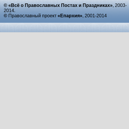
© «Всё о Православных Постах и Праздниках»
, 2003-
2014.
©
Православный проект
«Епархия»
, 2001-2014