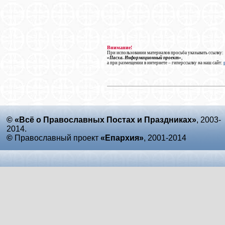
Внимание!
При использовании материалов просьба указывать ссылку:
«Пасха. Информационный проект»
,
а при размещении в интернете – гиперссылку на наш сайт:
© «Всё о Православных Постах и Праздниках»
, 2003-
2014.
©
Православный проект
«Епархия»
, 2001-2014