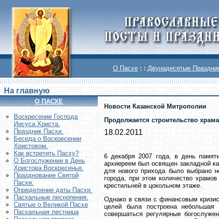
О Пасхе
: :
Двунадесятые Праздни
На главную
О ПАСХЕ
Новости Казанской Митрополии
Воскреcение Господа
Продолжается строительство храма 
Иисуса Христа.
Праздник Пасхи.
18.02.2011
Беседа о Воскресении
Христовом.
Как встретить Пасху?
6 декабря 2007 года, в день памят
О Богослужении в День
архиереем был освящен закладной ка
Христова Воскресенья.
для нового прихода было выбрано н
Празднование Святой
города, при этом количество храмо
Пасхи.
крестильней в цокольном этаже.
Определение даты Пасхи.
Пасхальные песнопения.
Однако в связи с финансовым кризис
Святые о Великой Пасхе
целей была построена небольшая 
Пасхальная лестница
совершаться регулярные богослужен