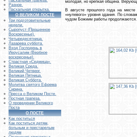
Пасхальная трапеза.
молодая, но крепкая община. Верующ
Разное.
Пасхальная открытка.
В августе прошлого года на месте
«нулевого» уровня здания. По слова
О ВЕЛИКОМ ПОСТЕ
чудом Божиим работы продолжаются.
Три подготовительные
недели.
Сыропуст (Прощенное
Воскресенье).
Четыредесятница.
Лазарева суббота.
Вход Господень в
Иерусалим (Вербное
воскресенье).
Страстная «Седмица».
Великая Среда.
Великий Четверг.
Великая Пятница.
Великая Суббота.
Молитва святого Ефрема
Сирина.
Пресса о Великом Посте.
Постная трапеза.
О проведении Великого
Поста
О ПОСТЕ
Как поститься
Как поститься детям,
больным и престарелым
людям
Отношение христиан к