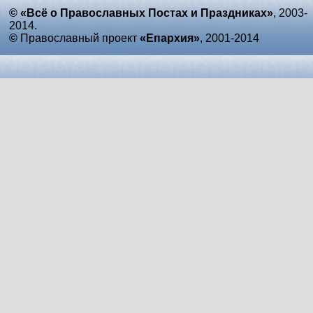
© «Всё о Православных Постах и Праздниках»
, 2003-
2014.
©
Православный проект
«Епархия»
, 2001-2014