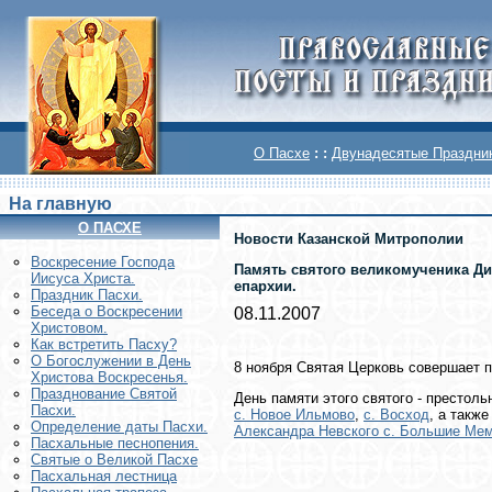
О Пасхе
: :
Двунадесятые Праздни
На главную
О ПАСХЕ
Новости Казанской Митрополии
Воскреcение Господа
Память святого великомученика Ди
Иисуса Христа.
епархии.
Праздник Пасхи.
Беседа о Воскресении
08.11.2007
Христовом.
Как встретить Пасху?
О Богослужении в День
8 ноября Святая Церковь совершает 
Христова Воскресенья.
Празднование Святой
День памяти этого святого - престол
Пасхи.
с. Новое Ильмово
,
с. Восход
, а такж
Определение даты Пасхи.
Александра Невского с. Большие Ме
Пасхальные песнопения.
Святые о Великой Пасхе
Пасхальная лестница