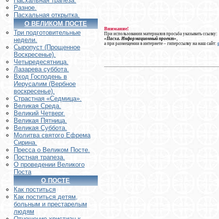
Пасхальная трапеза.
Разное.
Пасхальная открытка.
О ВЕЛИКОМ ПОСТЕ
Внимание!
Три подготовительные
При использовании материалов просьба указывать ссылку:
«Пасха. Информационный проект»
,
недели.
а при размещении в интернете – гиперссылку на наш сайт:
Сыропуст (Прощенное
Воскресенье).
Четыредесятница.
Лазарева суббота.
Вход Господень в
Иерусалим (Вербное
воскресенье).
Страстная «Седмица».
Великая Среда.
Великий Четверг.
Великая Пятница.
Великая Суббота.
Молитва святого Ефрема
Сирина.
Пресса о Великом Посте.
Постная трапеза.
О проведении Великого
Поста
О ПОСТЕ
Как поститься
Как поститься детям,
больным и престарелым
людям
Отношение христиан к