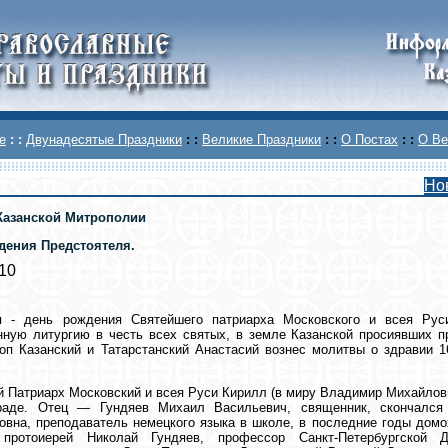
е
: :
Двунадесятые Праздники
: :
Великие Праздники
: :
О Постах
: :
О Ве
Но
Казанской Митрополии
дения Предстоятеля.
010
я - день рождения Святейшего патриарха Московского и всея Рус
ную литургию в честь всех святых, в земле Казанской просиявших п
оп Казанский и Татарстанский Анастасий вознес молитвы о здравии 
 Патриарх Московский и всея Руси Кирилл (в миру Владимир Михайлови
граде. Отец — Гундяев Михаил Васильевич, священник, скончалс
вна, преподаватель немецкого языка в школе, в последние годы домох
ротоиерей Николай Гундяев, профессор Санкт-Петербургской Д