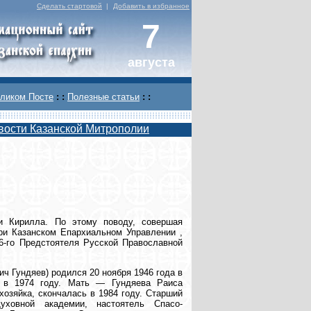
Сделать стартовой
|
Добавить в избранное
7
августа
ликом Посте
: :
Полезные статьи
: :
вости Казанской Митрополии
и Кирилла. По этому поводу, совершая
ри Казанском Епархиальном Управлении ,
16-го Предстоятеля Русской Православной
ч Гундяев) родился 20 ноября 1946 года в
я в 1974 году. Мать — Гундяева Раиса
озяйка, скончалась в 1984 году. Старший
уховной академии, настоятель Спасо-