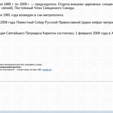
ря 1989 г. по 2009 г. — председатель Отдела внешних церковных сноше
 связей), Постоянный Член Священного Синода.
я 1991 года возведен в сан митрополита.
 2009 года Поместный Собор Русской Православной Церки избрал митр
.
ция Святейшего Патриарха Кирилла состоялась 1 февраля 2009 года в 
нии материалов просьба указывать ссылку:
рмационный проект»
,
ии в интернете – гиперссылку на наш сайт:
packa.ru