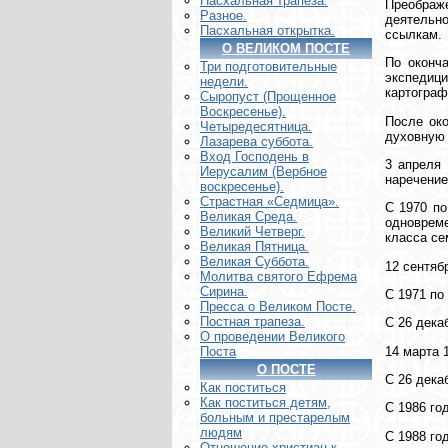
Пасхальная трапеза.
Преображе
Разное.
деятельно
Пасхальная открытка.
ссылкам.
О ВЕЛИКОМ ПОСТЕ
По оконч
Три подготовительные
экспедиц
недели.
картограф
Сыропуст (Прощенное
Воскресенье).
После ок
Четыредесятница.
духовную 
Лазарева суббота.
Вход Господень в
3 апреля
Иерусалим (Вербное
наречение
воскресенье).
Страстная «Седмица».
С 1970 по
Великая Среда.
одноврем
Великий Четверг.
класса се
Великая Пятница.
Великая Суббота.
12 сентяб
Молитва святого Ефрема
Сирина.
С 1971 по
Пресса о Великом Посте.
Постная трапеза.
С 26 дека
О проведении Великого
14 марта 
Поста
О ПОСТЕ
С 26 дека
Как поститься
Как поститься детям,
С 1986 го
больным и престарелым
людям
С 1988 го
Отношение христиан к