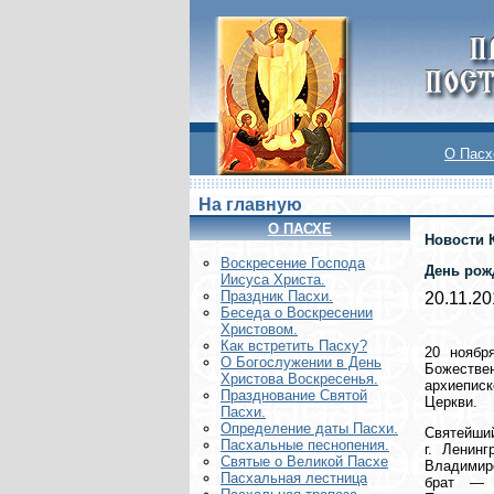
О Пасх
На главную
О ПАСХЕ
Новости 
Воскреcение Господа
День рож
Иисуса Христа.
Праздник Пасхи.
20.11.2
Беседа о Воскресении
Христовом.
Как встретить Пасху?
20 ноябр
О Богослужении в День
Божествен
Христова Воскресенья.
архиеписк
Празднование Святой
Церкви.
Пасхи.
Определение даты Пасхи.
Святейший
Пасхальные песнопения.
г. Ленин
Святые о Великой Пасхе
Владимиро
Пасхальная лестница
брат — п