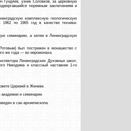
ч Гундяев, узник Соловков, за церковную
 подвергавшийся тюремным заключениям и
енинградскую комплексную геологическую
с 1962 по 1965 год в качестве техника-
ную семинарию, а затем в Ленинградскую
(Ротовым) был пострижен в монашество с
ого же года — во иеромонаха.
инспектора Ленинградских Духовных школ;
ого Никодима и классный наставник 1-го
овете Церквей в Женеве.
й академии и семинарии.
зведен в сан архиепископа.