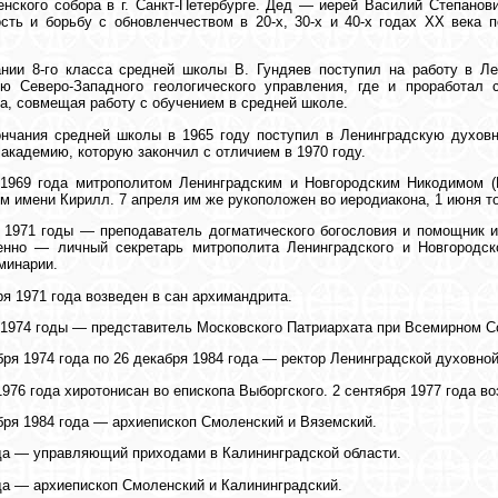
нского собора в г. Санкт-Петербурге. Дед — иерей Василий Степанови
сть и борьбу с обновленчеством в 20-х, 30-х и 40-х годах ХХ века
ании 8-го класса средней школы В. Гундяев поступил на работу в Л
ию Северо-Западного геологического управления, где и проработал 
а, совмещая работу с обучением в средней школе.
ончания средней школы в 1965 году поступил в Ленинградскую духов
академию, которую закончил с отличием в 1970 году.
 1969 года митрополитом Ленинградским и Новгородским Никодимом 
м имени Кирилл. 7 апреля им же рукоположен во иеродиакона, 1 июня т
 1971 годы — преподаватель догматического богословия и помощник 
енно — личный секретарь митрополита Ленинградского и Новгородск
минарии.
ря 1971 года возведен в сан архимандрита.
 1974 годы — представитель Московского Патриархата при Всемирном С
бря 1974 года по 26 декабря 1984 года — ректор Ленинградской духовно
1976 года хиротонисан во епископа Выборгского. 2 сентября 1977 года во
бря 1984 года — архиепископ Смоленский и Вяземский.
да — управляющий приходами в Калининградской области.
да — архиепископ Смоленский и Калининградский.