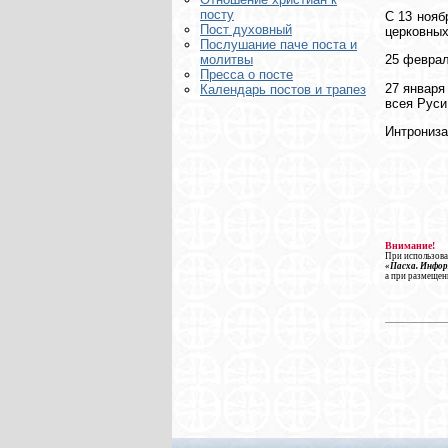
посту
С 13 нояб
Пост духовный
церковных
Послушание паче поста и
25 феврал
молитвы
Пресса о посте
27 января
Календарь постов и трапез
всея Руси
Интрониза
Внимание!
При использова
«Пасха. Инфо
а при размещен