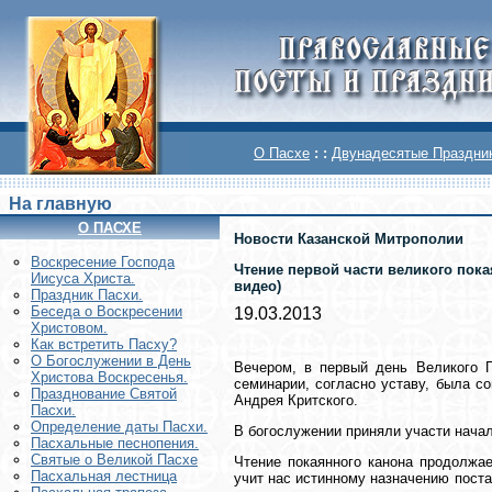
О Пасхе
: :
Двунадесятые Праздни
На главную
О ПАСХЕ
Новости Казанской Митрополии
Воскреcение Господа
Чтение первой части великого пока
Иисуса Христа.
видео)
Праздник Пасхи.
Беседа о Воскресении
19.03.2013
Христовом.
Как встретить Пасху?
О Богослужении в День
Вечером, в первый день Великого П
Христова Воскресенья.
семинарии, согласно уставу, была с
Празднование Святой
Андрея Критского.
Пасхи.
Определение даты Пасхи.
В богослужении приняли участи нача
Пасхальные песнопения.
Святые о Великой Пасхе
Чтение покаянного канона продолжа
Пасхальная лестница
учит нас истинному назначению пост