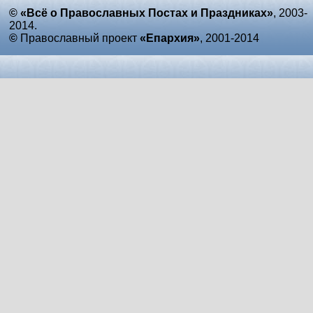
© «Всё о Православных Постах и Праздниках»
, 2003-
2014.
©
Православный проект
«Епархия»
, 2001-2014