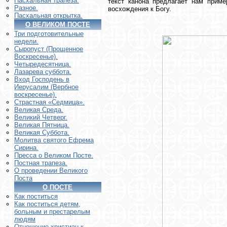
Пасхальная трапеза.
текст канона предлагает нам приме
Разное.
восхождения к Богу.
Пасхальная открытка.
О ВЕЛИКОМ ПОСТЕ
Три подготовительные
недели.
Сыропуст (Прощенное
Воскресенье).
Четыредесятница.
Лазарева суббота.
Вход Господень в
Иерусалим (Вербное
воскресенье).
Страстная «Седмица».
Великая Среда.
Великий Четверг.
Великая Пятница.
Великая Суббота.
Молитва святого Ефрема
Сирина.
Пресса о Великом Посте.
Постная трапеза.
О проведении Великого
Поста
О ПОСТЕ
Как поститься
Как поститься детям,
больным и престарелым
людям
Отношение христиан к