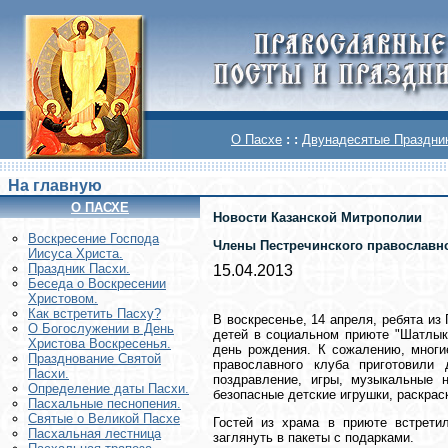
О Пасхе
: :
Двунадесятые Праздни
На главную
О ПАСХЕ
Новости Казанской Митрополии
Воскреcение Господа
Члены Пестречинского православн
Иисуса Христа.
Праздник Пасхи.
15.04.2013
Беседа о Воскресении
Христовом.
Как встретить Пасху?
В воскресенье, 14 апреля, ребята из
О Богослужении в День
детей в социальном приюте "Шатлык"
Христова Воскресенья.
день рождения. К сожалению, многие
Празднование Святой
православного клуба приготовили
Пасхи.
поздравление, игры, музыкальные 
Определение даты Пасхи.
безопасные детские игрушки, раскрас
Пасхальные песнопения.
Святые о Великой Пасхе
Гостей из храма в приюте встрет
Пасхальная лестница
заглянуть в пакеты с подарками.