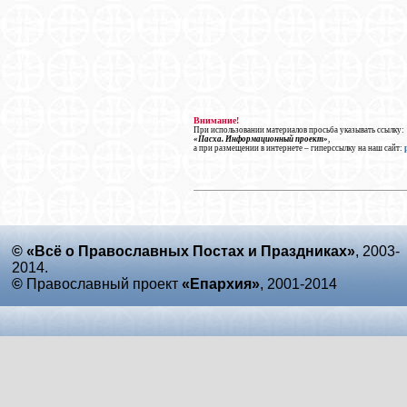
Внимание!
При использовании материалов просьба указывать ссылку:
«Пасха. Информационный проект»
,
а при размещении в интернете – гиперссылку на наш сайт:
© «Всё о Православных Постах и Праздниках»
, 2003-
2014.
©
Православный проект
«Епархия»
, 2001-2014