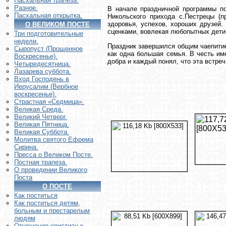
Пасхальная трапеза.
Разное.
В начале праздничной программы п
Пасхальная открытка.
Никольского прихода с.Пестрецы (п
здоровья, успехов, хороших друзей
О ВЕЛИКОМ ПОСТЕ
сценками, вовлекая любопытных дети
Три подготовительные
недели.
Праздник завершился общим чаепитие
Сыропуст (Прощенное
как одна большая семья. В честь им
Воскресенье).
добра и каждый понял, что эта встреч
Четыредесятница.
Лазарева суббота.
Вход Господень в
Иерусалим (Вербное
воскресенье).
Страстная «Седмица».
Великая Среда.
Великий Четверг.
Великая Пятница.
Великая Суббота.
Молитва святого Ефрема
Сирина.
Пресса о Великом Посте.
Постная трапеза.
О проведении Великого
Поста
О ПОСТЕ
Как поститься
Как поститься детям,
больным и престарелым
людям
Отношение христиан к