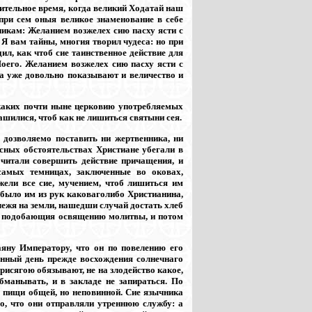
асительное время, когда великий Ходатай наш
при сем оныя великое знаменование в себе
икам: Желанием возжелех сию пасху ясти с
л Я вам тайны, многия творил чудеса: но при
ил, как чтоб сие таинственное действие для
Моего. Желанием возжелех сию пасху ясти с
а уже довольно показывают и величество и
икаких почти ныне церковию употребляемых
ашилися, чтоб как не лишиться святыни сея.
 дозволяемо поставить ни жертвенника, ни
сных обстоятельствах Христиане убегали в
очитали совершить действие причащения, и
самых темницах, заключенные во оковах,
жели все сие, мучением, чтоб лишиться им
 было им из рук каковаголибо Христианина,
лежя на земли, нашедши случай достать хлеб
ли подобающия освящению молитвы, и потом
аяну Императору, что он по повелению его
ленный день прежде восхождения солнечнаго
рисягою обязывают, не на злодейство какое,
обманывать, и в закладе не запираться. По
ю пищи общей, но неповинной. Сие язычника
го, что они отправляли утреннюю службу: а