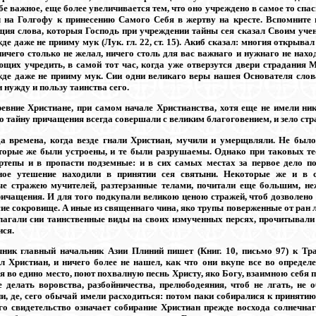
бе важное, еще более увеличивается тем, что оно учреждено в самое то сп
 на Голгофу к принесению Самого Себя в жертву на кресте. Вспомните 
ия слова, которыя Господь при учреждении тайны сея сказал Своим учен
де даже не прииму мук (Лук. гл. 22, ст. 15). Акиб сказал: многия открыва
ичего столько не желал, ничего столь для вас важнаго и нужнаго не наход
ющих учредить, в самой тот час, когда уже отверзутся двери страдания 
жде даже не прииму мук. Сии одни великаго веры нашея Основателя слов
 нужду и пользу таинства сего.
евние Христиане, при самом начале Христианства, хотя еще не имели н
о тайну причащения всегда совершали с великим благоговением, и зело стр
а времена, когда везде гнали Христиан, мучили и умерщвляли. Не было
торые же были устроены, и те были разрушаемы. Однако при таковых те
ртепы и в пропасти подземные: и в сих самых местах за первое дело п
нное утешение находили в принятии сея святыни. Некоторые же и в 
е стражею мучителей, разтерзанные телами, почитали еще большим, не
ричащения. И для того подкупали великою ценою стражей, чтоб дозволено
сие сокровище. А иные из священнаго чина, яко трупы поверженные от ран 
олагали сии таинственные виды на своих измученных персях, прочитыва
ся.
ник главный начальник Азии Плиний пишет (Книг. 10, письмо 97) к Тр
л Христиан, и ничего более не нашел, как что они вкупе все во опреде
 во едино место, поют похвалную песнь Христу, яко Богу, взаимною себя п
е делать воровства, разбойничества, прелюбодеяния, чтоб не лгать, не 
и, де, сего обычай имели расходиться: потом паки собиралися к приняти
го свидетельство означает собирание Христиан прежде восхода солнечна