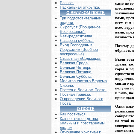
Разное.
само по се
Пасхальная открытка.
шествовал
О ВЕЛИКОМ ПОСТЕ
заключающ
вами, преж
Три подготовительные
всем том н
недели.
Сыропуст (Прощенное
всех веру
Воскресенье).
вами, пре
Четыредесятница.
важность и
Лазарева суббота.
Вход Господень в
Почему др
Иерусалим (Вербное
обрядов, н
воскресенье).
Страстная «Седмица».
Были тогд
Великая Среда.
храма: ко
Великий Четверг.
горы и ве
Великая Пятница.
единстве
Великая Суббота.
окруженны
Молитва святого Ефрема
святаго п
Сирина.
получить 
Пресса о Великом Посте.
и вино, п
Постная трапеза.
причащали
О проведении Великого
Поста
Один языч
О ПОСТЕ
розыскива
Как поститься
собираются
Как поститься детям,
но чтоб н
больным и престарелым
совершени
людям
знаменита
Отношение христиан к