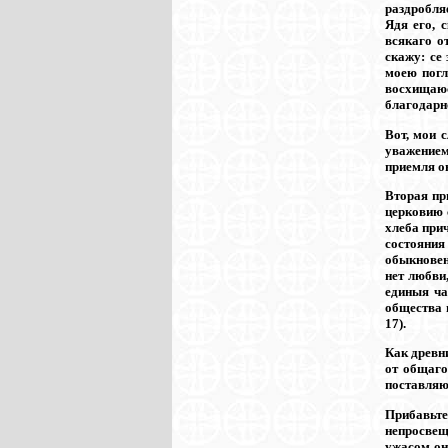
раздробля
Ядя его, 
всякаго о
скажу: се
моею погл
восхищаюс
благодарно
Вот, мои 
уважением
приемля о
Вторая пр
церковию 
хлеба прич
состояния
обыкновен
нет любви,
единыя ча
общества п
17).
Как древни
от общаго
поставляю
Прибавьте
непросвещ
ужасом он