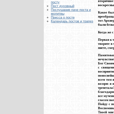
вторичное
посту
воскресный
Пост духовный
Послушание паче поста и
Какое был
молитвы
преобраща
Пресса о посте
тот Архиер
Календарь постов и трапез
были безк
Когда же с
Первая к т
творите в 
пиете, смер
Памятован
нечувстви
Бог Своим
с священ
восприятия
поноснейшу
всем том 
воззрю я 
трепетала
благодарн
все мучени
гласом на
Пойду с п
Воспомина
Твоей мне