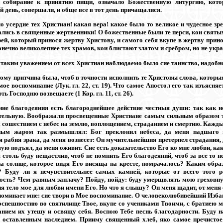
 собирание к принятию пищи, означало Божественную литургию, кото
 день, совершали, и обще все в тот день причащалися.
о усердие тех Христиан! какая вера! какое было то великое и чудесное з
лись в священные жертвенники! О божественные были те перси, кои святы
ей, который принося жертву Христову, и самого себя вкупе в жертву прино
онечно великолепнее тех храмов, кои блистают златом и сребром, но не ук
 таким уважением от всех Христиан наблюдаемо было сие таинство, надобно
ому притчина была, чтоб в точности исполнить те Христовы слова, которыя
мое воспоминание (Лук. гл. 22, ст. 19). Что самое Апостол его так изъясня
ть Господню возвещаете (1 Кор. гл. 11, ст. 26).
ие благодеяния есть благороднейшее действие честныя души: так как 
тельную. Воображали просвещенные Христиане самым сильным образом т
 сошествием с небес на землю, воплощением, страданием и смертию. Кажды
ным жаром так размышлял: Бог преклонил небеса, да меня падшаго в
 рабия зрака, да меня вознесет: Он мучительнейшия претерпел страдания, 
ю подъял, да меня оживит. Сие есть доказательство Его ко мне любви, как
я столь буду нещастлив, чтоб не помнить Его благодеяний, чтоб за все то
на солнце, которое видя Его висяща на кресте, помрачалось? Каким обр
? Буду ли я нечувствительнее самых камней, которые от всего того
ость? Чем равным заплачу? Пойду, пойду: буду умерщвлять мою греховну
я тело мое для любви имени Его. Но что я слышу? Он меня щадит, от меня 
поминает мне: сие твори в Мое воспоминание. О человеколюбивейший Избав
оспешностию во святилище Твое, вкупе со учениками Твоими, с братиею м
нием их утешу и освящу себя. Воспою Тебе песнь благодарности. Буду
 оставленным наследием. Прииму священный хлеб, яко самое пречистое 