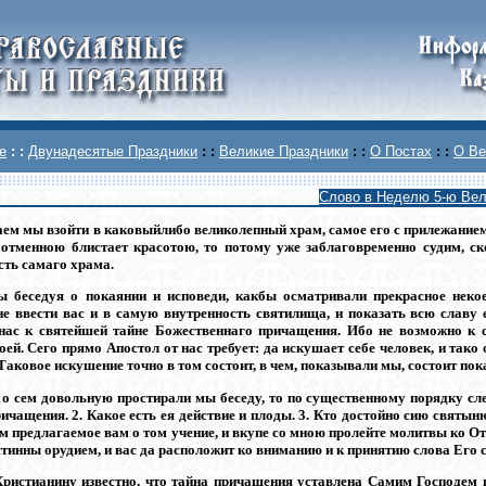
е
: :
Двунадесятые Праздники
: :
Великие Праздники
: :
О Постах
: :
О Ве
Слово в Неделю 5-ю Вел
аем мы взойти в каковыйлибо великолепный храм, самое его с прилежанием
 отменною блистает красотою, то потому уже заблаговременно судим, с
сть самаго храма.
 беседуя о покаянии и исповеди, какбы осматривали прекрасное некое
не ввести вас и в самую внутренность святилища, и показать всю славу е
нас к святейшей тайне Божественнаго причащения. Ибо не возможно к с
оей. Сего прямо Апостол от нас требует: да искушает себе человек, и тако от
). Таковое искушение точно в том состоит, в чем, показывали мы, состоит пок
 о сем довольную простирали мы беседу, то по существенному порядку сле
ичащения. 2. Какое есть ея действие и плоды. 3. Кто достойно сию святын
м предлагаемое вам о том учение, и вкупе со мною пролейте молитвы ко От
стинны орудием, и вас да расположит ко вниманию и к принятию слова Его 
ристианину известно, что тайна причащения уставлена Самим Господем