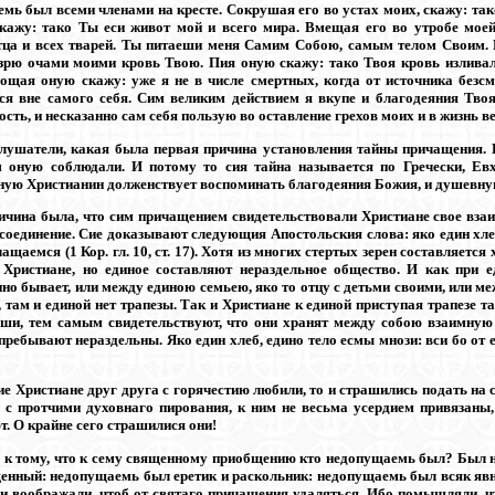
емь был всеми членами на кресте. Сокрушая его во устах моих, скажу: та
скажу: тако Ты еси живот мой и всего мира. Вмещая его во утробе мое
тца и всех тварей. Ты питаеши меня Самим Собою, самым телом Своим.
 зрю очами моими кровь Твою. Пия оную скажу: тако Твоя кровь излива
ощая оную скажу: уже я не в числе смертных, когда от источника без
я вне самого себя. Сим великим действием я вкупе и благодеяния Тв
сть, и несказанно сам себя пользую во оставление грехов моих и в жизнь в
слушатели, какая была первая причина установления тайны причащения. И
 оную соблюдали. И потому то сия тайна называется по Гречески, Евх
ную Христианин долженствует воспоминать благодеяния Божия, и душевную
ичина была, что сим причащением свидетельствовали Христиане свое вза
соединение. Сие доказывают следующия Апостольския слова: яко един хлеб
ащаемся (1 Кор. гл. 10, ст. 17). Хотя из многих стертых зерен составляется 
 Христиане, но единое составляют нераздельное общество. И как при ед
но бывает, или между единою семьею, яко то отцу с детьми своими, или м
 там и единой нет трапезы. Так и Христиане к единой приступая трапезе т
ши, тем самым свидетельствуют, что они хранят между собою взаимную 
ребывают нераздельны. Яко един хлеб, едино тело есмы мнози: вси бо от ед
е Христиане друг друга с горячестию любили, то и страшились подать на с
 с протчими духовнаго пирования, к ним не весьма усердием привязаны,
т. О крайне сего страшилися они!
 к тому, что к сему священному приобщению кто недопущаемь был? Был
енный: недопущаемь был еретик и раскольник: недопущаемь был всяк явн
и воображали, чтоб от святаго причащения удаляться. Ибо помышляли, чт