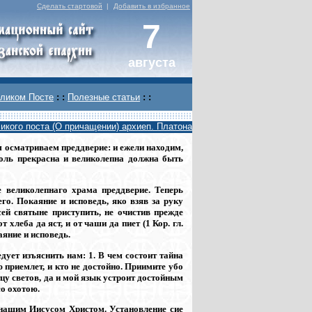
Сделать стартовой
|
Добавить в избранное
7
августа
ликом Посте
: :
Полезные статьи
: :
икого поста (О причащении) архиеп. Платона
 осматриваем преддверие: и ежели находим,
коль прекрасна и великолепна должна быть
 великолепнаго храма преддверие. Теперь
го. Покаяние и исповедь, яко взяв за руку
ей святыне приступить, не очистив прежде
 хлеба да яст, и от чаши да пиет (1 Кор. гл.
аяние и исповедь.
дует изъяснить нам: 1. В чем состоит тайна
ю приемлет, и кто не достойно. Приимите убо
цу светов, да и мой язык устроит достойным
со охотою.
 нашим Иисусом Христом. Установление сие