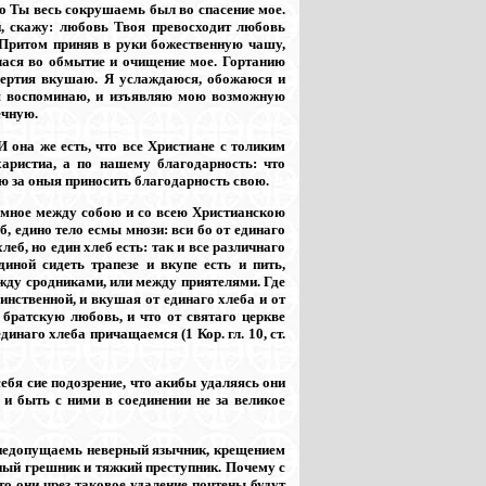
ко Ты весь сокрушаемь был во спасение мое.
й, скажу: любовь Твоя превосходит любовь
 Притом приняв в руки божественную чашу,
лася во обмытие и очищение мое. Гортанию
смертия вкушаю. Я услаждаюся, обожаюся и
оя воспоминаю, и изъявляю мою возможную
ечную.
 она же есть, что все Христиане с толиким
аристиа, а по нашему благодарность: что
 за оныя приносить благодарность свою.
имное между собою и со всею Христианскою
, едино тело есмы мнози: вси бо от единаго
хлеб, но един хлеб есть: так и все различнаго
иной сидеть трапезе и вкупе есть и пить,
ежду сродниками, или между приятелями. Где
аинственной, и вкушая от единаго хлеба и от
братскую любовь, и что от святаго церкве
инаго хлеба причащаемся (1 Кор. гл. 10, ст.
ебя сие подозрение, что акибы удаляясь они
 и быть с ними в соединении не за великое
 недопущаемь неверный язычник, крещением
ый грешник и тяжкий преступник. Почему с
о они чрез таковое удаление почтены будут