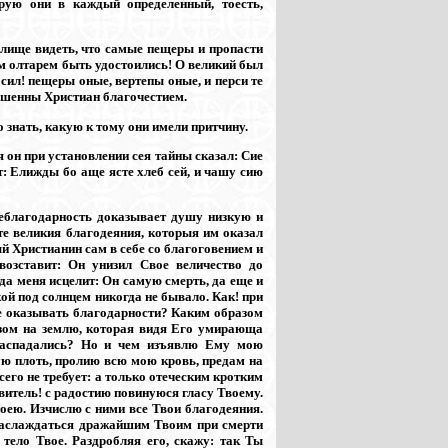
рую они в каждый определенный, тоесть,
релище видеть, что самые пещеры и пропасти
м олтарем быть удостоились! О великий был
сил! пещеры оные, вертепы оные, и перси те
рашенны Христиан благочестием.
 знать, какую к тому они имели притчину.
 он при установлении сея тайны сказал: Сие
ет: Елижды бо аще ясте хлеб сей, и чашу сию
неблагодарность доказывает душу низкую и
е великия благодеяния, которыя им оказал
й Христианин сам в себе со благоговением и
озставит: Он унизил Свое величество до
да меня исцелит: Он самую смерть, да еще и
ой под солнцем никогда не бывало. Как! при
 не оказывать благодарности? Каким образом
азом на землю, которая видя Его умирающа
 распадались? Но и чем изъявлю Ему мою
ю плоть, пролию всю мою кровь, предам на
сего не требует: а только отеческим кротким
итель! с радостию повинуюся гласу Твоему.
оею. Изчислю с ними все Твои благодеяния.
 наслаждаться дражайшим Твоим при смерти
тело Твое. Раздробляя его, скажу: так Ты