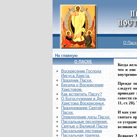
О Пасх
На главную
О ПАСХЕ
Когда жел
что и оно
Воскреcение Господа
внутренно
Иисуса Христа.
Праздник Пасхи.
Прежде мы
Беседа о Воскресении
следует м
Христовом.
приводит 
Как встретить Пасху?
совести св
О Богослужении в День
11, ст. 28
Христова Воскресенья.
Празднование Святой
И как уже
Пасхи.
святаго пр
Определение даты Пасхи.
Пасхальные песнопения.
со усердие
Святые о Великой Пасхе
великия и
Пасхальная лестница
Пасхальная трапеза.
Всякому Х