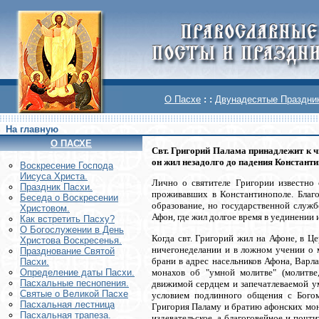
О Пасхе
: :
Двунадесятые Праздни
На главную
О ПАСХЕ
Свт. Григорий Палама принадлежит к ч
он жил незадолго до падения Константин
Воскреcение Господа
Иисуса Христа.
Лично о святителе Григории известно
Праздник Пасхи.
проживавших в Константинополе. Благ
Беседа о Воскресении
образование, но государственной служб
Христовом.
Афон, где жил долгое время в уединении 
Как встретить Пасху?
О Богослужении в День
Когда свт. Григорий жил на Афоне, в Ц
Христова Воскресенья.
ничегонеделании и в ложном учении о м
Празднование Святой
брани в адрес насельников Афона, Варл
Пасхи.
монахов об "умной молитве" (молитве
Определение даты Пасхи.
Пасхальные песнопения.
движимой сердцем и запечатлеваемой ум
Святые о Великой Пасхе
условием подлинного общения с Бого
Пасхальная лестница
Григория Паламу и братию афонских мон
Пасхальная трапеза.
издевательское, а благоговейное и почт