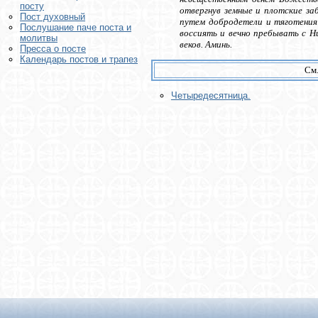
посту
отвергнув земные и плотские за
Пост духовный
путем добродетели и тяготения 
Послушание паче поста и
воссиять и вечно пребывать с Ни
молитвы
веков. Аминь.
Пресса о посте
Календарь постов и трапез
См.
Четыредесятница.