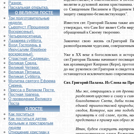
Разное.
молитве и духовной жизни христианина. 
Пасхальная открытка.
со Священным Писанием и Преданием Це
О ВЕЛИКОМ ПОСТЕ
защиту священно-безмолвствующих".
Три подготовительные
Известен свт. Григорий Палама также а
недели.
Сыропуст (Прощенное
утверждал, что Сам Бог являет Себя миру
Воскресенье).
обращенный к Своему творению.
Четыредесятница.
Лазарева суббота.
Закончил свою жизнь св.Григорий Па
Вход Господень в
разнообразными чудесами, совершенными 
Иерусалим (Вербное
воскресенье).
Уже в XX веке в богословских и истор
Страстная «Седмица».
свт.Григория Паламы начинают посвящат
Великая Среда.
как архимандрит Киприан (Керн), прото
Великий Четверг.
до нас рукописи свт.Григория и свидетел
Великая Пятница.
остающегося исключительно современным
Великая Суббота.
Молитва святого Ефрема
Свт. Григорий Палама. Из Слова на Пр
Сирина.
Пресса о Великом Посте.
Мы же, отвращаясь и от древних
Постная трапеза.
разделяют царство и славу и сия
О проведении Великого
благодатного Света, дабы позна
Поста
единой триипостасной природы;
О ПОСТЕ
сводов, Которое, как это подоб
Как поститься
примкнуть к сей славе, пусть, 
Как поститься детям,
представил в пример как образ ж
больным и престарелым
людям
Итак, будем созерцать внутренн
Отношение христиан к
невещественным огнем Божества