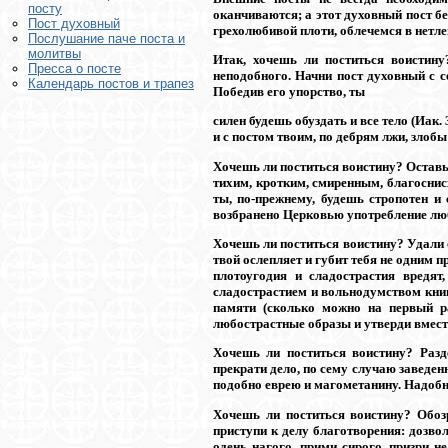
посту
оканчиваются; а этот духовный пост б
Пост духовный
грехолюбивой плоти, облечемся в нетлен
Послушание паче поста и
молитвы
Итак, хочешь ли поститься воистину
Пресса о посте
неподобного. Начни пост духовный с с
Календарь постов и трапез
Победив его упорство, ты
силен будешь обуздать и все тело (Иак. 
и с постом твоим, по дебрям лжи, злобы
Хочешь ли поститься воистину? Оставь 
тихим, кротким, смиренным, благоснис
ты, по-прежнему, будешь стропотен и 
возбранено Церковью употребление лю
Хочешь ли поститься воистину? Удали о
твой ослепляет и губит тебя не одним 
плотоугодия и сладострастия вредя
сладострастием и вольнодумством книгу
памяти (сколько можно на первый ра
любострастные образы и утверди вместо
Хочешь ли поститься воистину? Разд
прекрати дело, по сему случаю заведенн
подобно еврею и магометанину. Надобно 
Хочешь ли поститься воистину? Обоз
приступи к делу благотворения: дозвол
одень нагого, прими сирого, призри н