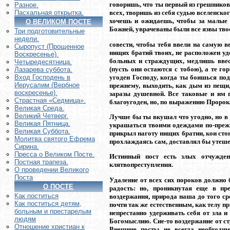
говоришь, что ты первый из грешнико
Разное.
всех, творишь из себя судью вселенского
Пасхальная открытка.
хочешь и ожидаешь, чтобы за малые 
О ВЕЛИКОМ ПОСТЕ
Божией, уврачеваны были все язвы тво
Три подготовительные
недели.
совести, чтобы тебя ввели на самую 
Сыропуст (Прощенное
нищих братий твоих, не расположен уд
Воскресенье).
больных и страждущих, медлишь ввес
Четыредесятница.
(пусть они остаются с тобою), а те го
Лазарева суббота.
угоден Господу, когда ты боишься под
Вход Господень в
Иерусалим (Вербное
прежнему, выходить, как дым из пещи
воскресенье).
заразы душевной. Все таковые и им п
Страстная «Седмица».
благоугоден, но, по выражению Пророк
Великая Среда.
Великий Четверг.
Лучше бы ты вкушал что угодно, но в т
Великая Пятница.
украшаться твоими одеждами по-прежн
Великая Суббота.
прикрыл наготу нищих братии, кои стон
Молитва святого Ефрема
прохлаждаясь сам, доставлял бы утешен
Сирина.
Пресса о Великом Посте.
Истинный пост есть злых отчуждени
Постная трапеза.
клятвопреступления.
О проведении Великого
Поста
Удаление от всех сих пороков должно б
О ПОСТЕ
радость: но, проникнутая еще в п
Как поститься
воздержания, природа наша до того сро
Как поститься детям,
почти так же естественным, как телу п
больным и престарелым
непрестанно удерживать себя от зла 
людям
Богомыслию. Сие-то воздержание от ст
Отношение христиан к
Внешние посты не всегда необходим