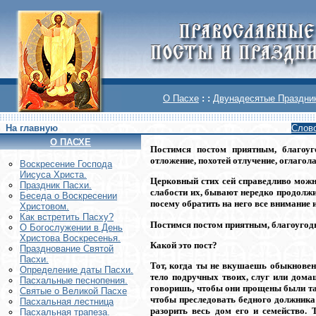
О Пасхе
: :
Двунадесятые Праздни
На главную
Слово
О ПАСХЕ
Постимся постом приятным, благоуг
отложение, похотей отлучение, оглагола
Воскреcение Господа
Иисуса Христа.
Церковный стих сей справедливо можн
Праздник Пасхи.
слабости их, бывают нередко продолжи
Беседа о Воскресении
посему обратить на него все внимание и
Христовом.
Как встретить Пасху?
Постимся постом приятным, благоугодн
О Богослужении в День
Христова Воскресенья.
Какой это пост?
Празднование Святой
Пасхи.
Тот, когда ты не вкушаешь обыкновен
Определение даты Пасхи.
тело подручных твоих, слуг или дома
Пасхальные песнопения.
говоришь, чтобы они прощены были так
Святые о Великой Пасхе
чтобы преследовать бедного должника т
Пасхальная лестница
разорить весь дом его и семейство. 
Пасхальная трапеза.