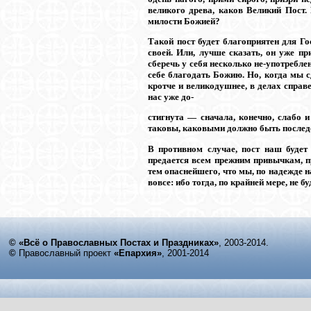
великого древа, каков Великий Пост
милости Божией?
Такой пост будет благоприятен для Г
своей. Или, лучше сказать, он уже пр
сберечь у себя несколько не-употребле
себе благодать Божию. Но, когда мы с
кротче и великодушнее, в делах справ
нас уже до-
стигнута — сначала, конечно, слабо 
таковы, каковыми должно быть после
В противном случае, пост наш будет 
предается всем прежним привычкам, пр
тем опаснейшего, что мы, по надежде н
вовсе: ибо тогда, по крайней мере, не 
© «Всё о Православных Постах и Праздниках»
, 2003-2014.
©
Православный проект
«Епархия»
, 2001-2014