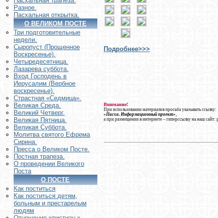
Пасхальная трапеза.
Разное.
Пасхальная открытка.
О ВЕЛИКОМ ПОСТЕ
Три подготовительные
недели.
Сыропуст (Прощенное
Подробнее>>>
Воскресенье).
Четыредесятница.
Лазарева суббота.
Вход Господень в
Иерусалим (Вербное
воскресенье).
Страстная «Седмица».
Внимание!
Великая Среда.
При использовании материалов просьба указывать ссылку:
Великий Четверг.
«Пасха. Информационный проект»
,
Великая Пятница.
а при размещении в интернете – гиперссылку на наш сайт:
Великая Суббота.
Молитва святого Ефрема
Сирина.
Пресса о Великом Посте.
Постная трапеза.
О проведении Великого
Поста
О ПОСТЕ
Как поститься
Как поститься детям,
больным и престарелым
людям
Отношение христиан к