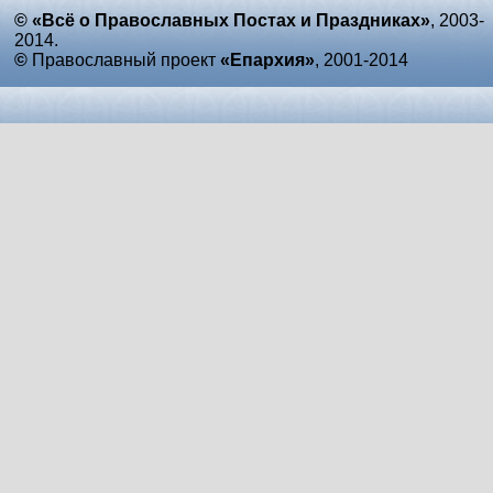
© «Всё о Православных Постах и Праздниках»
, 2003-
2014.
©
Православный проект
«Епархия»
, 2001-2014