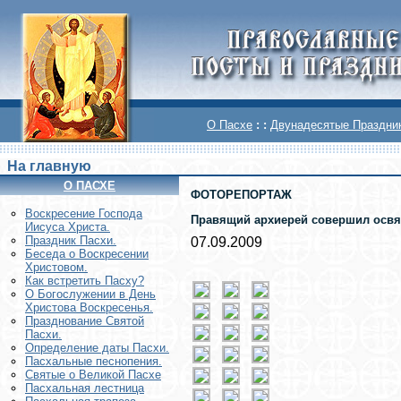
О Пасхе
: :
Двунадесятые Праздни
На главную
О ПАСХЕ
ФОТОРЕПОРТАЖ
Воскреcение Господа
Правящий архиерей совершил освящ
Иисуса Христа.
Праздник Пасхи.
07.09.2009
Беседа о Воскресении
Христовом.
Как встретить Пасху?
О Богослужении в День
Христова Воскресенья.
Празднование Святой
Пасхи.
Определение даты Пасхи.
Пасхальные песнопения.
Святые о Великой Пасхе
Пасхальная лестница