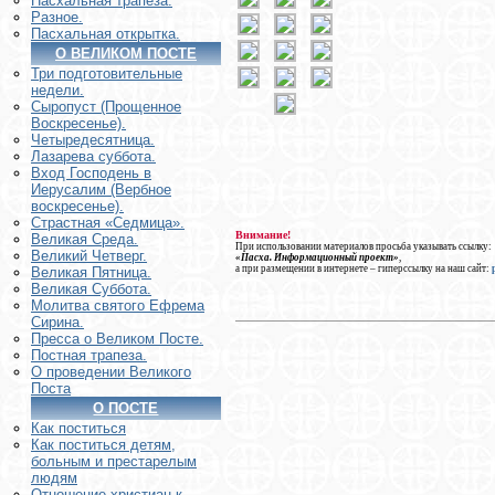
Пасхальная трапеза.
Разное.
Пасхальная открытка.
О ВЕЛИКОМ ПОСТЕ
Три подготовительные
недели.
Сыропуст (Прощенное
Воскресенье).
Четыредесятница.
Лазарева суббота.
Вход Господень в
Иерусалим (Вербное
воскресенье).
Страстная «Седмица».
Внимание!
Великая Среда.
При использовании материалов просьба указывать ссылку:
Великий Четверг.
«Пасха. Информационный проект»
,
а при размещении в интернете – гиперссылку на наш сайт:
Великая Пятница.
Великая Суббота.
Молитва святого Ефрема
Сирина.
Пресса о Великом Посте.
Постная трапеза.
О проведении Великого
Поста
О ПОСТЕ
Как поститься
Как поститься детям,
больным и престарелым
людям
Отношение христиан к