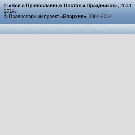
© «Всё о Православных Постах и Праздниках»
, 2003-
2014.
©
Православный проект
«Епархия»
, 2001-2014