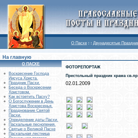
О Пасхе
: :
Двунадесятые Праздни
На главную
О ПАСХЕ
ФОТОРЕПОРТАЖ
Воскреcение Господа
Престольный праздник храма св.пр
Иисуса Христа.
Праздник Пасхи.
02.01.2009
Беседа о Воскресении
Христовом.
Как встретить Пасху?
О Богослужении в День
Христова Воскресенья.
Празднование Святой
Пасхи.
Определение даты Пасхи.
Пасхальные песнопения.
Святые о Великой Пасхе
Пасхальная лестница