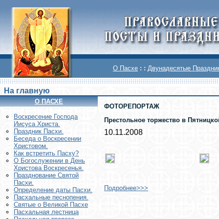
О Пасхе
: :
Двунадесятые Праздни
На главную
О ПАСХЕ
ФОТОРЕПОРТАЖ
Воскреcение Господа
Престольное торжество в Пятницко
Иисуса Христа.
Праздник Пасхи.
10.11.2008
Беседа о Воскресении
Христовом.
Как встретить Пасху?
О Богослужении в День
Христова Воскресенья.
Празднование Святой
Пасхи.
Подробнее>>>
Определение даты Пасхи.
Пасхальные песнопения.
Святые о Великой Пасхе
Пасхальная лестница