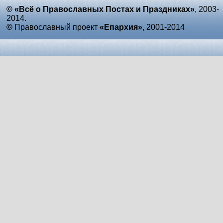
© «Всё о Православных Постах и Праздниках»
, 2003-
2014.
©
Православный проект
«Епархия»
, 2001-2014