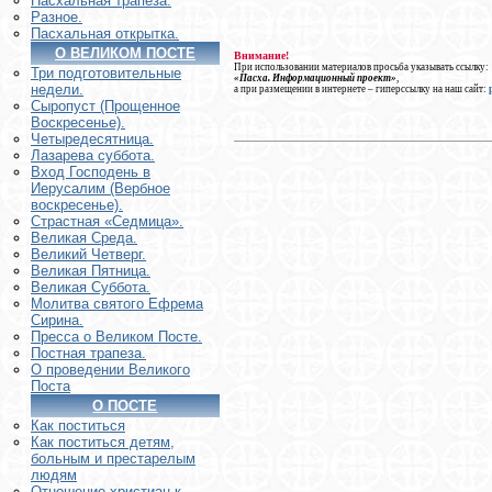
Пасхальная трапеза.
Разное.
Пасхальная открытка.
О ВЕЛИКОМ ПОСТЕ
Внимание!
При использовании материалов просьба указывать ссылку:
Три подготовительные
«Пасха. Информационный проект»
,
недели.
а при размещении в интернете – гиперссылку на наш сайт:
Сыропуст (Прощенное
Воскресенье).
Четыредесятница.
Лазарева суббота.
Вход Господень в
Иерусалим (Вербное
воскресенье).
Страстная «Седмица».
Великая Среда.
Великий Четверг.
Великая Пятница.
Великая Суббота.
Молитва святого Ефрема
Сирина.
Пресса о Великом Посте.
Постная трапеза.
О проведении Великого
Поста
О ПОСТЕ
Как поститься
Как поститься детям,
больным и престарелым
людям
Отношение христиан к