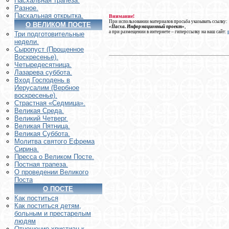
Пасхальная трапеза.
Разное.
Пасхальная открытка.
Внимание!
При использовании материалов просьба указывать ссылку:
О ВЕЛИКОМ ПОСТЕ
«Пасха. Информационный проект»
,
а при размещении в интернете – гиперссылку на наш сайт:
Три подготовительные
недели.
Сыропуст (Прощенное
Воскресенье).
Четыредесятница.
Лазарева суббота.
Вход Господень в
Иерусалим (Вербное
воскресенье).
Страстная «Седмица».
Великая Среда.
Великий Четверг.
Великая Пятница.
Великая Суббота.
Молитва святого Ефрема
Сирина.
Пресса о Великом Посте.
Постная трапеза.
О проведении Великого
Поста
О ПОСТЕ
Как поститься
Как поститься детям,
больным и престарелым
людям
Отношение христиан к