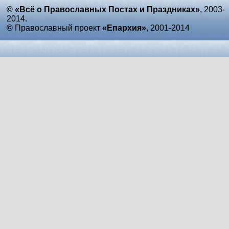
© «Всё о Православных Постах и Праздниках»
, 2003-
2014.
©
Православный проект
«Епархия»
, 2001-2014