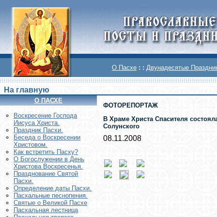
О Пасхе
: :
Двунадесятые Праздни
На главную
О ПАСХЕ
ФОТОРЕПОРТАЖ
Воскреcение Господа
В Храме Христа Спасителя состоял
Иисуса Христа.
Солунского
Праздник Пасхи.
Беседа о Воскресении
08.11.2008
Христовом.
Как встретить Пасху?
О Богослужении в День
Христова Воскресенья.
Празднование Святой
Пасхи.
Определение даты Пасхи.
Пасхальные песнопения.
Святые о Великой Пасхе
Пасхальная лестница