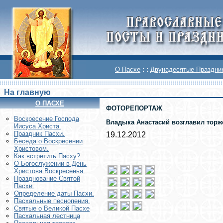
О Пасхе
: :
Двунадесятые Праздни
На главную
О ПАСХЕ
ФОТОРЕПОРТАЖ
Воскреcение Господа
Владыка Анастасий возглавил торж
Иисуса Христа.
Праздник Пасхи.
19.12.2012
Беседа о Воскресении
Христовом.
Как встретить Пасху?
О Богослужении в День
Христова Воскресенья.
Празднование Святой
Пасхи.
Определение даты Пасхи.
Пасхальные песнопения.
Святые о Великой Пасхе
Пасхальная лестница