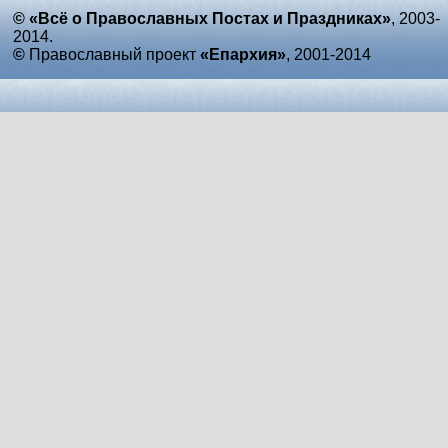
© «Всё о Православных Постах и Праздниках»
, 2003-
2014.
©
Православный проект
«Епархия»
, 2001-2014