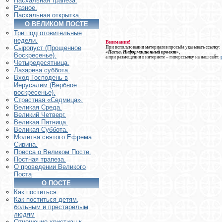
Пасхальная трапеза.
Разное.
Пасхальная открытка.
О ВЕЛИКОМ ПОСТЕ
Три подготовительные
недели.
Внимание!
Сыропуст (Прощенное
При использовании материалов просьба указывать ссылку:
«Пасха. Информационный проект»
,
Воскресенье).
а при размещении в интернете – гиперссылку на наш сайт:
Четыредесятница.
Лазарева суббота.
Вход Господень в
Иерусалим (Вербное
воскресенье).
Страстная «Седмица».
Великая Среда.
Великий Четверг.
Великая Пятница.
Великая Суббота.
Молитва святого Ефрема
Сирина.
Пресса о Великом Посте.
Постная трапеза.
О проведении Великого
Поста
О ПОСТЕ
Как поститься
Как поститься детям,
больным и престарелым
людям
Отношение христиан к