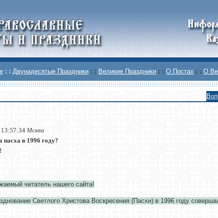
е
: :
Двунадесятые Праздники
: :
Великие Праздники
: :
О Постах
: :
О Ве
Воп
 13:57:34
Мсква
а пасха в 1996 году?
!
жаемый читатель нашего сайта!
зднование Светлого Христова Воскресения (Пасхи) в 1996 году соверша