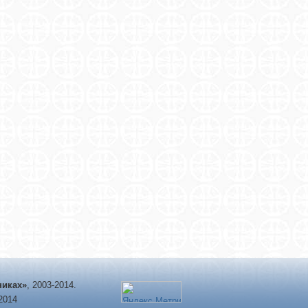
никах»
, 2003-2014.
-2014