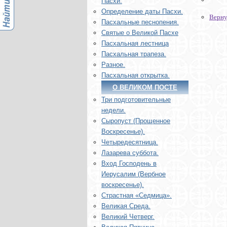
Пасхи.
Определение даты Пасхи.
Верну
Пасхальные песнопения.
Святые о Великой Пасхе
Пасхальная лестница
Пасхальная трапеза.
Разное.
Пасхальная открытка.
О ВЕЛИКОМ ПОСТЕ
Три подготовительные
недели.
Сыропуст (Прощенное
Воскресенье).
Четыредесятница.
Лазарева суббота.
Вход Господень в
Иерусалим (Вербное
воскресенье).
Страстная «Седмица».
Великая Среда.
Великий Четверг.