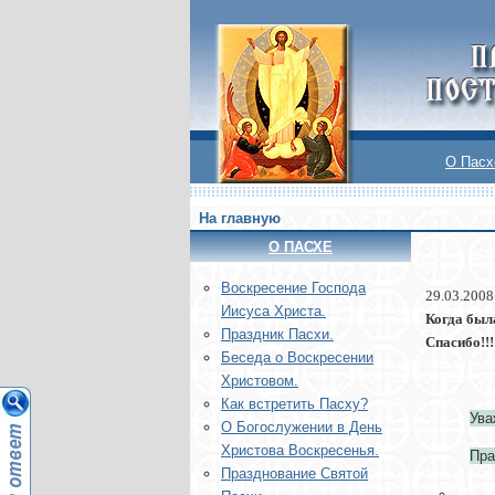
О Пасх
На главную
О ПАСХЕ
Воскреcение Господа
29.03.2008
Иисуса Христа.
Когда был
Праздник Пасхи.
Спасибо!!!
Беседа о Воскресении
Христовом.
Как встретить Пасху?
Ува
О Богослужении в День
Христова Воскресенья.
Пра
Празднование Святой