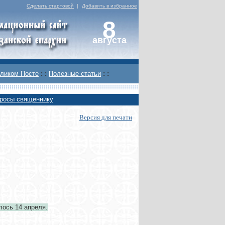
Сделать стартовой
|
Добавить в избранное
8
августа
ликом Посте
: :
Полезные статьи
: :
росы священнику
Версия для печати
лось 14 апреля
.