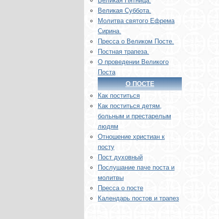
Великая Пятница.
Великая Суббота.
Молитва святого Ефрема
Сирина.
Пресса о Великом Посте.
Постная трапеза.
О проведении Великого
Поста
О ПОСТЕ
Как поститься
Как поститься детям,
больным и престарелым
людям
Отношение христиан к
посту
Пост духовный
Послушание паче поста и
молитвы
Пресса о посте
Календарь постов и трапез