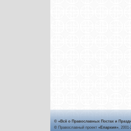
© «Всё о Православных Постах и Празд
©
Православный проект
«Епархия»
, 2001