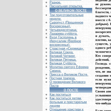
подобно д
Разное.
не руков
Пасхальная открытка.
бессмертн
О ВЕЛИКОМ ПОСТЕ
благости,
Три подготовительные
падшего че
недели.
вместе с 
Сыропуст (Прощенное
добрым). 
Воскресенье).
неверующи
Четыредесятница.
воскресит
Лазарева суббота.
и думать,
Вход Господень в
плотию, к
Иерусалим (Вербное
существ, 
воскресенье).
одного ре
Страстная «Седмица».
человечес
Великая Среда.
Кто совер
Великий Четверг.
Великая Пятница.
действий,
Великая Суббота.
Господь с
Молитва святого Ефрема
рождения, 
Сирина.
что, не з
Пресса о Великом Посте.
создания 
Постная трапеза.
если нуж
О проведении Великого
неверующ
Поста
четверодн
О ПОСТЕ
Своим апо
Как поститься
услышишь
Как поститься детям,
удостовер
больным и престарелым
что-нибуд
людям
Отношение христиан к
Если семя