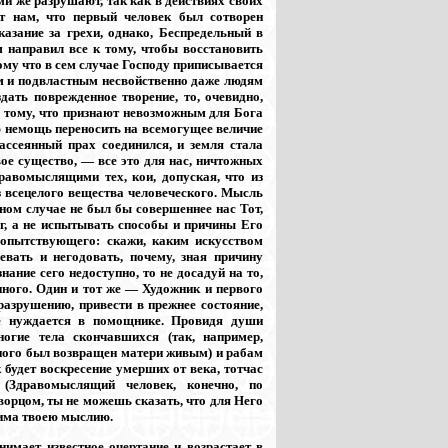
ми же разрушают, так как в действиях своих
т нам, что первый человек был сотворен
казание за грехи, однако, Беспредельный в
 направил все к тому, чтобы восстановить
тому что в сем случае Господу приписывается
ым и подвластным несвойственно даже людям
дать поврежденное творение, то, очевидно,
о тому, что признают невозможным для Бога
ю немощь переносить на всемогущее величие
ассеянный прах соединился, и земля стала
ое существо, — все это для нас, ничтожных
равомыслящими тех, кои, допуская, что из
из всецелого вещества человеческого. Мысль
ном случае не был бы совершеннее нас Тот,
г, а не испытывать способы и причины Его
бопытствующего: скажи, каким искусством
вать и негодовать, почему, зная причину
нание сего недоступно, то не досадуй на то,
нного. Один и тот же — Художник и первого
 разрушению, привести в прежнее состояние,
не нуждается в помощнике. Провидя души
огие тела скончавшихся (так, например,
ного был возвращен матери живым) и рабам
будет воскресение умерших от века, тотчас
Здравомыслящий человек, конечно, по
ворцом, ты не можешь сказать, что для Него
жима твоею мыслию.
нимает известное очертание и возрастает в