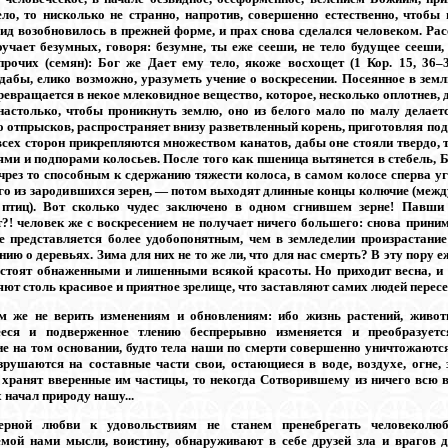
ело, то нисколько не странно, напротив, совершенно естественно, чтобы
ид возобновилось в прежней форме, и прах снова сделался человеком. Р
оучает безумных, говоря: безумне, ты еже сееши, не тело будущее сееши,
прочих (семян): Бог же Дает ему тело, якоже восхощет (1 Кор. 15, 36–
дабы, елико возможно, уразуметь учение о воскресении. Посеянное в земл
ревращается в некое млековидное вещество, которое, несколько оплотнев,
астолько, чтобы проникнуть землю, оно из белого мало по малу делает
о отпрысков, распространяет внизу разветвленный корень, приготовляя под
всех сторон прикрепляются множеством канатов, дабы оне стояли твердо, 
ями и подпорами колосьев. После того как пшеница вытянется в стебель, Б
 чрез то способным к сдержанию тяжести колоса, в самом колосе сперва 
го из зародившихся зерен, — потом выходят длинные концы колючие (между
птиц). Вот сколько чудес заключено в одном сгнившем зерне! Павши
т?! человек же с воскресением не получает ничего большего: снова прини
е представляется более удобопонятным, чем в земледелии произрастани
ю о деревьях. Зима для них не то же ли, что для нас смерть? В эту пору 
 стоят обнаженными и лишенными всякой красоты. Но приходит весна, и
ют столь красивое и приятное зрелище, что заставляют самих людей пересел
м же не верить изменениям и обновлениям: ибо жизнь растений, живот
еся и подверженное тлению беспрерывно изменяется и преобразуетс
ие на том основании, будто тела наши по смерти совершенно уничтожаются
зрушаются на составные части свои, остающиеся в воде, воздухе, огне,
 хранят вверенные им частицы, то некогда Сотворившему из ничего всю в
 начал природу нашу...
ерной любви к удовольствиям не станем пренебрегать человеколю
мой нами мысли, воистину, обнаруживают в себе друзей зла и врагов д