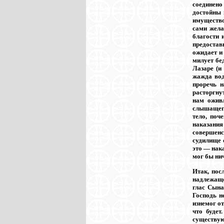
соединено
достойны 
имущество
сами жела
благости 
предоставь
ожидает и
милует бе
Лазаре (и
жажда вод
проречь н
расторгну
нам оживл
слышащего
тело, поч
наказания
совершенс
судилище 
это — нака
мог бы нич
Итак, пос
надлежаще
глас Сына
Господь н
изнемог от
что будет
существую