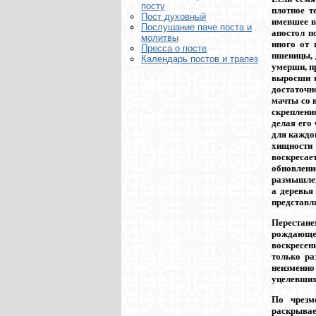
посту
плотное т
Пост духовный
имевшее в
Послушание паче поста и
апостол п
молитвы
иного от 
Пресса о посте
пшеницы, 
Календарь постов и трапез
умерши, п
выросши н
достаточн
мачты со 
скреплени
делая его
для каждо
хищности 
воскресае
обновлени
размышлени
а деревья
представля
Перестане
рождающе
воскресен
только ра
неизменно
уцелевших
По чрезм
раскрывае