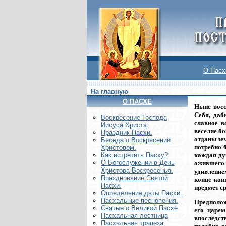
О Пасх
На главную
О ПАСХЕ
Ныне восс
Себя, даб
Воскреcение Господа
славное в
Иисуса Христа.
веселие б
Праздник Пасхи.
отданы зем
Беседа о Воскресении
потребно 
Христовом.
каждая душ
Как встретить Пасху?
О Богослужении в День
ожившего 
Христова Воскресенья.
удивлением
Празднование Святой
конце кон
Пасхи.
предмет с
Определение даты Пасхи.
Пасхальные песнопения.
Предполож
Святые о Великой Пасхе
его царем
Пасхальная лестница
впоследст
Пасхальная трапеза.