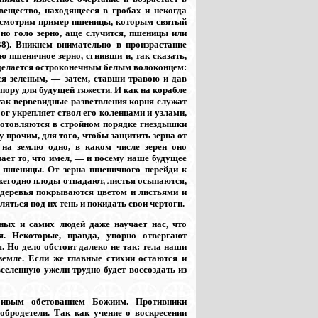
 вещество, находящееся в гробах и некогда
ассмотрим пример пшеницы, которым святый
 но голо зерно, аще случится, пшеницы или
38). Вникнем внимательно в произрастание
ю пшеничное зерно, сгнивши и, так сказать,
 делается остроконечным белым волоконцем:
ся зеленым, — затем, ставши травою и дав
пору для будущей тяжести. И как на корабле
так вервевидные разветвления корня служат
ог укрепляет ствол его коленцами и узлами,
уготовляются в стройном порядке гнездышки
 прочим, для того, чтобы защитить зерна от
 на землю одно, в каком числе зерен оно
мает то, что имел, — и посему наше будущее
е пшеницы. От зерна пшеничного перейди к
ежегодно плоды отпадают, листья осыпаются,
 деревья покрываются цветом и листьями и
яться под их тень и покидать свои чертоги.
ных и самих людей даже научает нас, что
я. Некоторые, правда, упорно отвергают
. Но дело обстоит далеко не так: тела наши
 земле. Если же главные стихии остаются и
селенную ужели трудно будет воссоздать из
бивым обетованием Божиим. Противники
обродетели. Так как учение о воскресении