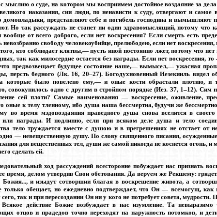
 с мыслию о суде, на котором мы восприимем достойное воздаяние за дела 
великого наказания, сии люди, по ненависти к суду, отвергают и самое 
 домовладыки, представляют себе и погибель господина и вымышляют пу
ют. Но так рассуждать не станет ни один здравомыслящий, потому что ка
и вообще от всего доброго, если нет воскресения? Если смерть есть пред
 невозбранно свободу человекоубийце, прелюбодею, если нет воскресения, 
 того, кто соблюдает клятвы,— пусть иной постоянно лжет, потому что нет
дных, так как милосердие остается без награды. Если нет воскресения, то
 что предвозвещает будущее состояние наше,— вымысел,— ужасная проп
ы, персть бедного (Лк. 16, 20–27). Богодухновенный Иезекииль видел о
а которые было повелено ему,— и оные кости обрастали плотию, и т
то, совокупилось одно с другим в стройном порядке (Иез. 37, 1–12). Сим
ение сей плоти? Самые наименования — воскресение, оживление, пре
 оные к телу тленному, ибо душа наша бессмертна, будучи же бессмертн
ему во время мздовоздаяния праведного душа снова вселится в своего
 или награды. И подлинно, если при всяком деле душа и тело соеди
тва тело труждается вместе с душою и в прегрешениях не отстает от не
одно — невещественную душу. По слову священного писания, осужденные 
зания для вещественных тел, души же самой никогда не коснется огонь, и м
его сделать ей.
ледовательный ход рассуждений всесторонне побуждает нас признать вос
е время, делом утвердив Свои обетования. Да веруем же Рекшему: грядет
 Божия..., и изыдут сотворшии благая в воскрешение живота, а сотворши
е только обещает, но ежедневно подтверждает, что Он — всемогущ, как 
 сего, так и при пересоздании Он ни у кого не потребует совета, мудрости
. Всякое действие Божие возбуждает в нас изумление. Та невыразимо
щих отцов и прадедов точно переходят на наружность потомков, и дети