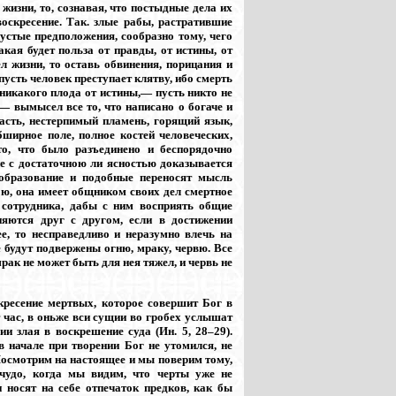
жизни, то, сознавая, что постыдные дела их
воскресение. Так. злые рабы, растратившие
стые предположения, сообразно тому, чего
кая будет польза от правды, от истины, от
ел жизни, то оставь обвинения, порицания и
пусть человек преступает клятву, ибо смерть
 никакого плода от истины,— пусть никто не
 — вымысел все то, что написано о богаче и
асть, нестерпимый пламень, горящий язык,
бширное поле, полное костей человеческих,
о, что было разъединено и беспорядочно
 не с достаточною ли ясностью доказывается
образование и подобные переносят мысль
ою, она имеет общником своих дел смертное
 сотрудника, дабы с ним восприять общие
няются друг с другом, если в достижении
е, то несправедливо и неразумно влечь на
будут подвержены огню, мраку, червю. Все
рак не может быть для нея тяжел, и червь не
кресение мертвых, которое совершит Бог в
 час, в оньже вси сущии во гробех услышат
и злая в воскрешение суда (Ин. 5, 28–29).
в начале при творении Бог не утомился, не
. Посмотрим на настоящее и мы поверим тому,
 чудо, когда мы видим, что черты уже не
 носят на себе отпечаток предков, как бы