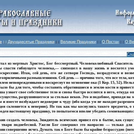
е
: :
Двунадесятые Праздники
: :
Великие Праздники
: :
О Постах
: :
О Ве
Сло
тал из мертвых Христос, Бог бессмертный. Человеколюбивый Спаситель
ы спасти гибнущего человека,— снизошел в нашу жизнь и восхотел уме
оскресение. Итак, сей день, его же сотвори Господь, возрадуемся и возв
огоприличными размышлениями. Сей день — причина того, что все тела, ко
лею неповрежденными и воскреснут во мгновение ока (1 Кор. 15, 52). Нель
было бы для того, чтобы составить обратившиеся в землю кости и привест
а узнает свое собственное тело и снова быстро вселится в него, откуда о
существа, разрушившегося за столько веков. Это и подобное, приходя н
 и вместе возбуждает недоверие к чуду (ибо когда ум не находит разрешен
цов склоняется к неверию). Но так как мы коснулись такого предмета, о 
роден настоящему празднику, то попытаемся вполне убедить сомневающихс
ив создать человека, Зиждитель всяческих привел его в бытие, как сущес
 твари поднебесной. Ужели Бог совершил это напрасно — только для т
вии совершенно исчез. Думать так о Боге было бы крайне безрассудно (пот