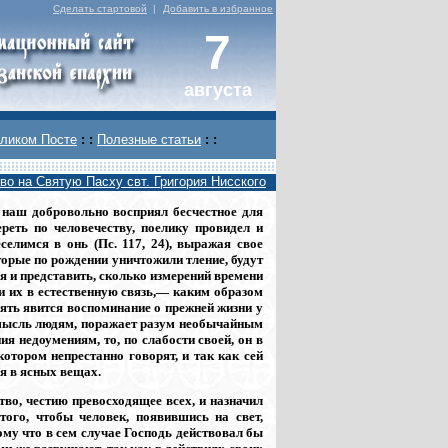
Сделать стартовой
|
Добавить в избранное
7
августа
ликом Посте
: :
Полезные статьи
: :
во на Святую Пасху свт. Григория Нисского
 наш добровольно восприял бесчестное для
реть по человечеству, поелику провидел и
еселимся в онь (Пс. 117, 24), выражая свое
торые по рождении уничтожили тление, будут
зя и представить, сколько измерений времени
и их в естественную связь,— каким образом
пять явится воспоминание о прежней жизни у
а мысль людям, поражает разум необычайным
ия недоумениям, то, по слабости своей, он в
котором непрестанно говорят, и так как сей
я в ясных вещах.
тво, честию превосходящее всех, и назначил
ого, чтобы человек, появившись на свет,
ому что в сем случае Господь действовал бы