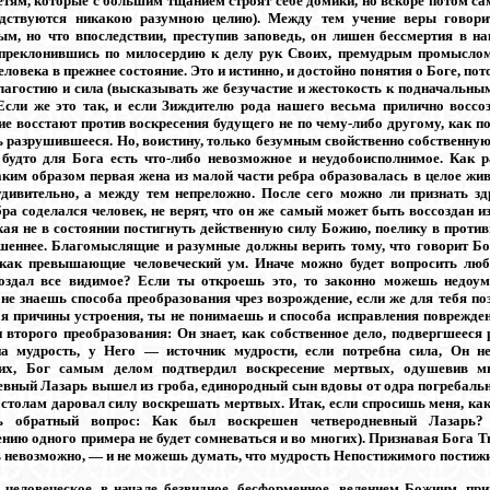
етям, которые с большим тщанием строят себе домики, но вскоре потом са
одствуются никакою разумною целию). Между тем учение веры говори
ым, но что впоследствии, преступив заповедь, он лишен бессмертия в на
 преклонившись по милосердию к делу рук Своих, премудрым промыслом
ловека в прежнее состояние. Это и истинно, и достойно понятия о Боге, по
благостию и сила (высказывать же безучастие и жестокость к подначальн
Если же это так, и если Зиждителю рода нашего весьма прилично воссоз
е восстают против воскресения будущего не по чему-либо другому, как п
ь разрушившееся. Но, воистину, только безумным свойственно собственну
 будто для Бога есть что-либо невозможное и неудобоисполнимое. Как р
аким образом первая жена из малой части ребра образовалась в целое жив
удивительно, а между тем непреложно. После сего можно ли признать зд
бра соделался человек, не верят, что он же самый может быть воссоздан 
кая не в состоянии постигнуть действенную силу Божию, поелику в против
шеннее. Благомыслящие и разумные должны верить тому, что говорит Бо
 как превышающие человеческий ум. Иначе можно будет вопросить лю
оздал все видимое? Если ты откроешь это, то законно можешь недоуме
не знаешь способа преобразования чрез возрождение, если же для тебя поз
ная причины устроения, ты не понимаешь и способа исправления поврежде
и второго преобразования: Он знает, как собственное дело, подвергшееся
на мудрость, у Него — источник мудрости, если потребна сила, Он 
их, Бог самым делом подтвердил воскресение мертвых, одушевив мн
евный Лазарь вышел из гроба, единородный сын вдовы от одра погребаль
столам даровал силу воскрешать мертвых. Итак, если спросишь меня, как 
 обратный вопрос: Как был воскрешен четверодневный Лазарь? (
ению одного примера не будет сомневаться и во многих). Признавая Бога Т
ь невозможно, — и не можешь думать, что мудрость Непостижимого пости
 человеческое, в начале безвидное, бесформенное, велением Божиим, при